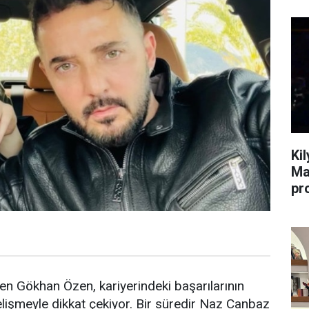
Ki
Ma
pr
en Gökhan Özen, kariyerindeki başarılarının
lişmeyle dikkat çekiyor. Bir süredir Naz Canbaz