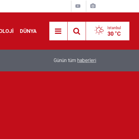
İstanbul
OLOJİ
DÜNYA
30 °C
!
00:19
Feridun Düzağaç sahnelere ara verdi: ''En az bir
Günün tüm
haberleri