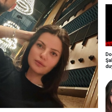
Do
Şa
du