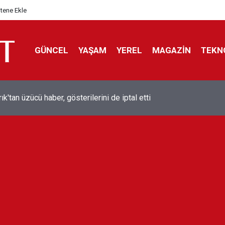
itene Ekle
GÜNCEL
YAŞAM
YEREL
MAGAZİN
TEKN
ol efsanesi Mısırlı yıldız Mohamed Salah Trabzonspor ile anlaştı
liyor