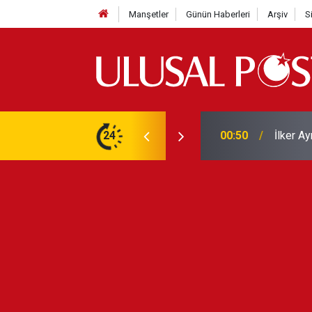
Manşetler
Günün Haberleri
Arşiv
S
Liverpo
ilerini de iptal etti
24
00:39
Yarın ge