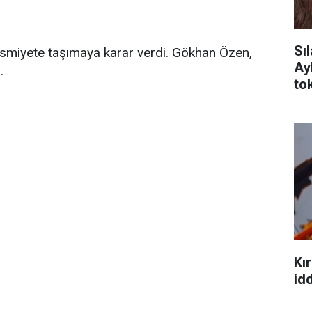
Sı
i resmiyete taşımaya karar verdi. Gökhan Özen,
Ay
.
tok
Kır
idd