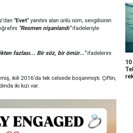
az'dan
"Evet"
yanıtını alan ünlü isim, sevgilisinin
oğrafını
"Resmen nişanlandı"
ifadeleriyle
ten fazlası... Bir söz, bir ömür..."
ifadelerini
10
Tek
rek
iş, ikili 2016'da tek celsede boşanmıştı. Çiftin,
ında iki kızı var.