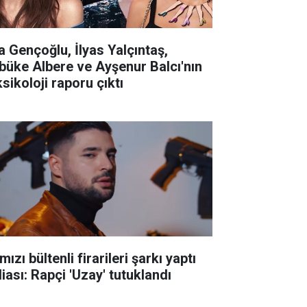
la Gençoğlu, İlyas Yalçıntaş,
büke Albere ve Ayşenur Balcı'nın
sikoloji raporu çıktı
mızı bültenli firarileri şarkı yaptı
iası: Rapçi 'Uzay' tutuklandı