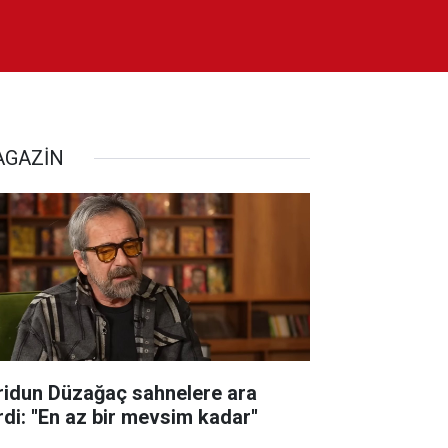
GAZİN
ridun Düzağaç sahnelere ara
di: ''En az bir mevsim kadar''