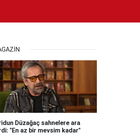
GAZİN
ridun Düzağaç sahnelere ara
di: ''En az bir mevsim kadar''