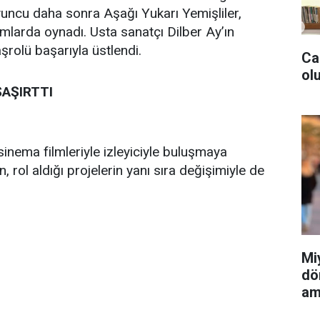
oyuncu daha sonra Aşağı Yukarı Yemişliler,
mlarda oynadı. Usta sanatçı Dilber Ay’ın
aşrolü başarıyla üstlendi.
Ca
olu
AŞIRTTI
sinema filmleriyle izleyiciyle buluşmaya
 rol aldığı projelerin yanı sıra değişimiyle de
Mi
dö
am