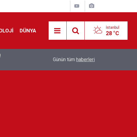
İstanbul
OLOJİ
DÜNYA
28 °C
!
00:19
Feridun Düzağaç sahnelere ara verdi: ''En az bir
Günün tüm
haberleri