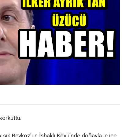
 korkuttu.
k sık Beykoz'un İshaklı Köyü'nde doğayla iç içe