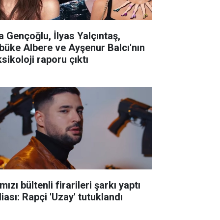
la Gençoğlu, İlyas Yalçıntaş,
büke Albere ve Ayşenur Balcı'nın
sikoloji raporu çıktı
mızı bültenli firarileri şarkı yaptı
iası: Rapçi 'Uzay' tutuklandı