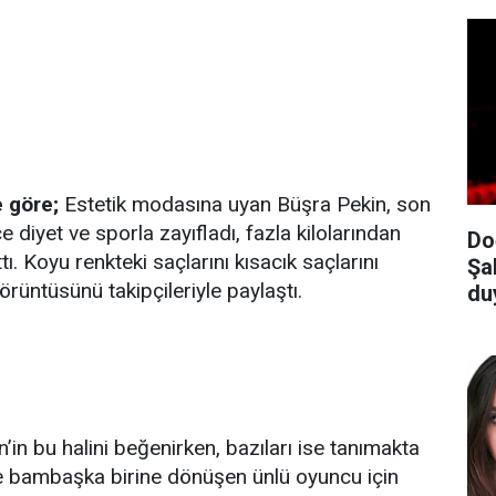
 göre;
Estetik modasına uyan Büşra Pekin, son
ce diyet ve sporla zayıfladı, fazla kilolarından
Do
tı. Koyu renkteki saçlarını kısacık saçlarını
Şa
örüntüsünü takipçileriyle paylaştı.
du
’in bu halini beğenirken, bazıları ise tanımakta
iyle bambaşka birine dönüşen ünlü oyuncu için