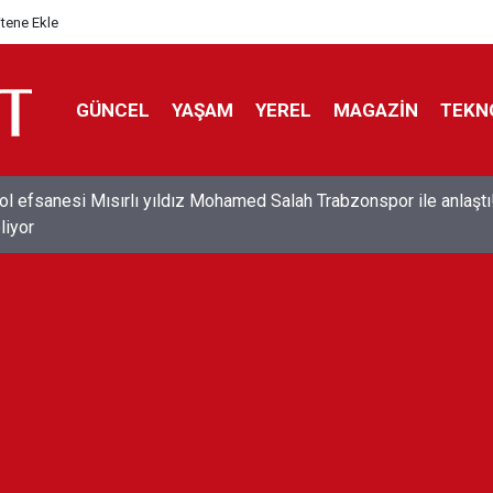
itene Ekle
GÜNCEL
YAŞAM
YEREL
MAGAZİN
TEKN
ol efsanesi Mısırlı yıldız Mohamed Salah Trabzonspor ile anlaştı
liyor