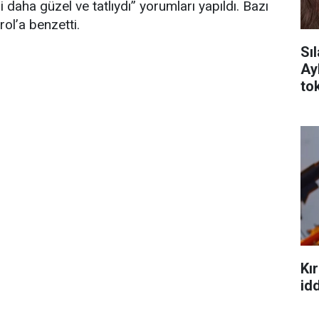
i daha güzel ve tatlıydı” yorumları yapıldı. Bazı
rol’a benzetti.
Sı
Ay
tok
Kır
idd