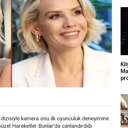
Ki
Ma
pr
dizisiyle kamera önü ilk oyunculuk deneyimine
Güzel Hareketler Bunlar’da canlandırdığı