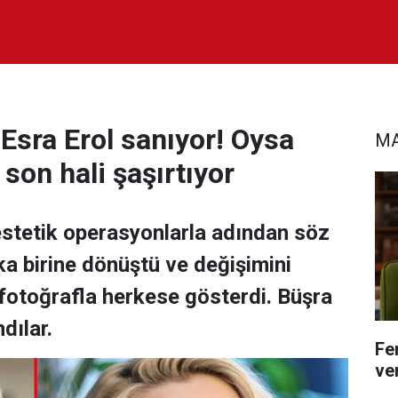
sra Erol sanıyor! Oysa
MA
 son hali şaşırtıyor
 estetik operasyonlarla adından söz
a birine dönüştü ve değişimini
fotoğrafla herkese gösterdi. Büşra
dılar.
Fe
ver