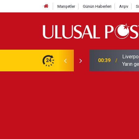
Manşetler
Günün Haberleri
Arşiv
S
Liverpo
ilerini de iptal etti
24
00:39
Yarın ge