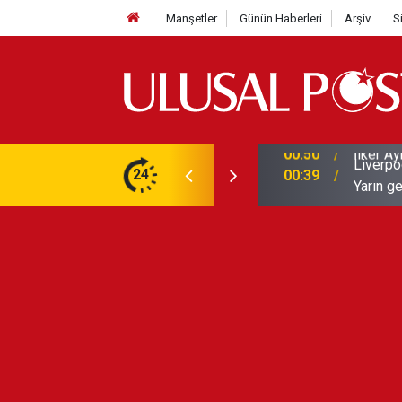
Manşetler
Günün Haberleri
Arşiv
S
Liverpo
ilerini de iptal etti
24
00:39
Yarın ge