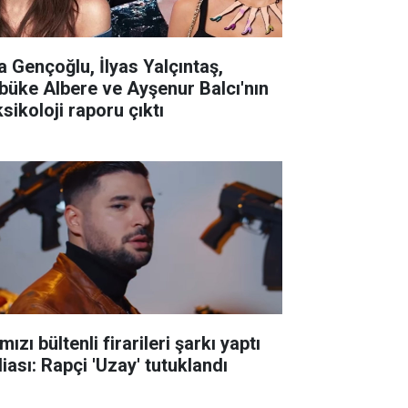
la Gençoğlu, İlyas Yalçıntaş,
büke Albere ve Ayşenur Balcı'nın
sikoloji raporu çıktı
mızı bültenli firarileri şarkı yaptı
iası: Rapçi 'Uzay' tutuklandı