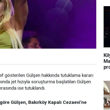
Ki
Ma
pr
ef gösterilen Gülşen hakkında tutuklama kararı
kkında jet hızıyla soruşturma başlatılan Gülşen
nrasında ise tutuklandı.
göre Gülşen, Bakırköy Kapalı Cezaevi'ne