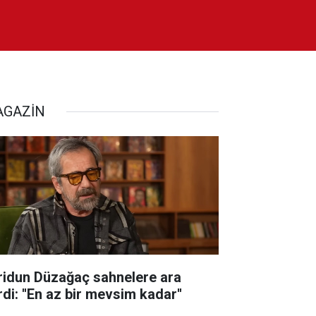
GAZİN
ridun Düzağaç sahnelere ara
di: ''En az bir mevsim kadar''