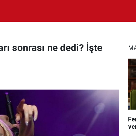
rı sonrası ne dedi? İşte
MA
Fe
ver