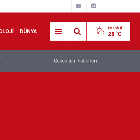
İstanbul
OLOJİ
DÜNYA
28 °C
!
00:19
Feridun Düzağaç sahnelere ara verdi: ''En az bir
Günün tüm
haberleri