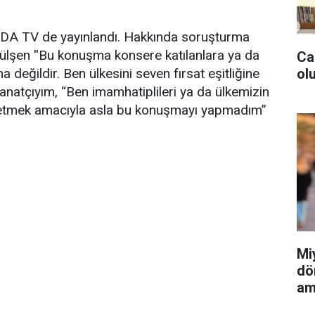
da ODA TV de yayınlandı. Hakkında soruşturma
 Gülşen ''Bu konuşma konsere katılanlara ya da
Ca
olu
değildir. Ben ülkesini seven fırsat eşitliğine
anatçıyım, “Ben imamhatiplileri ya da ülkemizin
t etmek amacıyla asla bu konuşmayı yapmadım”
Mi
dö
am