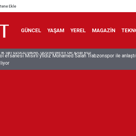
itene Ekle
GÜNCEL
YAŞAM
YEREL
MAGAZİN
TEKN
ol efsanesi Mısırlı yıldız Mohamed Salah Trabzonspor ile anlaştı
liyor