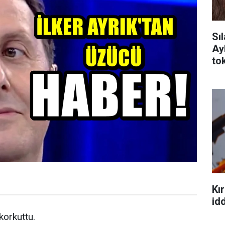
Sı
Ay
tok
Kır
idd
 korkuttu.