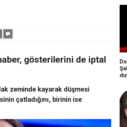
aber, gösterilerini de iptal
Do
Şa
du
ıslak zeminde kayarak düşmesi
nin çatladığını, birinin ise