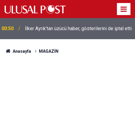
Liverpool efsanesi Mısırlı yıldız Mohamed Salah
00:39
Trabzonspor ile anlaştı! Yarın geliyor
Anasayfa
MAGAZİN