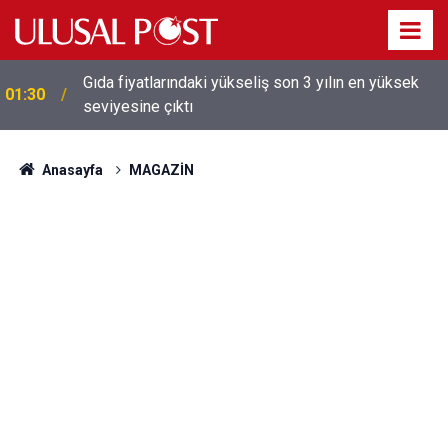
Galatasaray'dan sekiz kişi hakkında savcılığa suç
01:26
duyurusu
Anasayfa
MAGAZİN