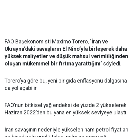
FAO Başekonomisti Maximo Torero,
‘İran ve
Ukrayna’daki savaşların El Nino’yla birleşerek daha
yüksek maliyetler ve düşük mahsul verimliliğinden
oluşan mükemmel bir fırtına yarattığını’
söyledi.
Torero’ya göre bu, yeni bir gıda enflasyonu dalgasına
da yol açabilir.
FAO’nun bitkisel yağ endeksi de yüzde 2 yükselerek
Haziran 2022’den bu yana en yüksek seviyeye ulaştı.
İran savaşının nedeniyle yükselen ham petrol fiyatları
ve biyodizele güçlü talep, palm ve soya yağı