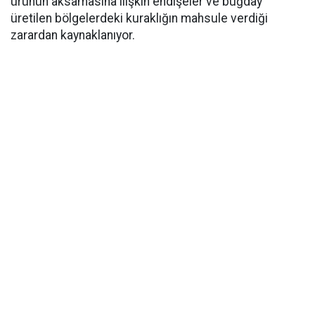
ürünün aksamasına ilişkin endişeler ve buğday
üretilen bölgelerdeki kuraklığın mahsule verdiği
zarardan kaynaklanıyor.