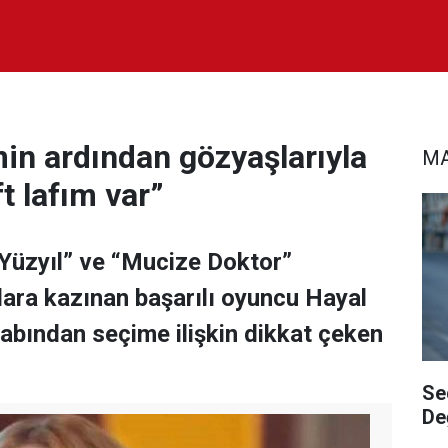
in ardından gözyaşlarıyla
MA
ft lafım var”
üzyıl” ve “Mucize Doktor”
zalara kazınan başarılı oyuncu Hayal
bından seçime ilişkin dikkat çeken
Se
De