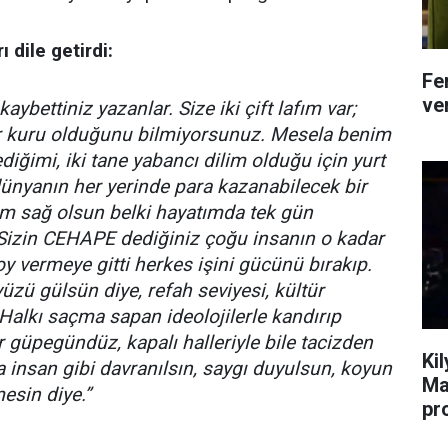
 dile getirdi:
Fe
ver
aybettiniz yazanlar. Size iki çift lafım var;
 kuru olduğunu bilmiyorsunuz. Mesela benim
iğimi, iki tane yabancı dilim olduğu için yurt
dünyanın her yerinde para kazanabilecek bir
em sağ olsun belki hayatımda tek gün
Sizin CEHAPE dediğiniz çoğu insanın o kadar
y vermeye gitti herkes işini gücünü bırakıp.
üzü gülsün diye, refah seviyesi, kültür
. Halkı saçma sapan ideolojilerle kandırıp
 güpegündüz, kapalı halleriyle bile tacizden
Ki
 insan gibi davranılsın, saygı duyulsun, koyun
Ma
esin diye.”
pr