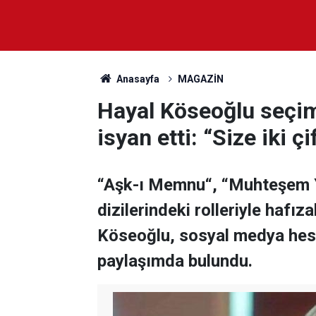
Anasayfa
MAGAZİN
Hayal Köseoğlu seçim
isyan etti: “Size iki çi
“Aşk-ı Memnu“, “Muhteşem Y
dizilerindeki rolleriyle hafı
Köseoğlu, sosyal medya hesa
paylaşımda bulundu.