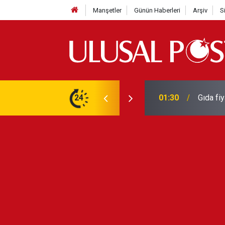
Manşetler
Günün Haberleri
Arşiv
S
3 yılın en yüksek seviyesine çıktı
24
01:26
Galatas