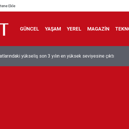
itene Ekle
GÜNCEL
YAŞAM
YEREL
MAGAZİN
TEKN
aray'dan sekiz kişi hakkında savcılığa suç duyurusu