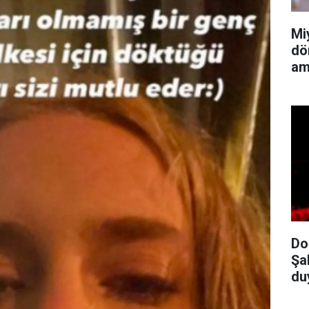
Mi
dö
am
Do
Şa
du