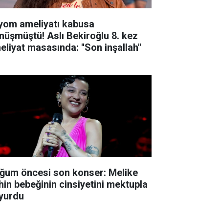
yom ameliyatı kabusa
nüşmüştü! Aslı Bekiroğlu 8. kez
eliyat masasında: ''Son inşallah''
ğum öncesi son konser: Melike
hin bebeğinin cinsiyetini mektupla
yurdu