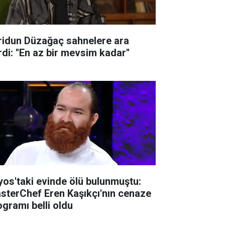
ridun Düzağaç sahnelere ara
di: ''En az bir mevsim kadar''
lyos'taki evinde ölü bulunmuştu:
sterChef Eren Kaşıkçı'nın cenaze
ogramı belli oldu