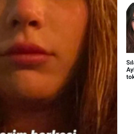
Sı
Ay
tok