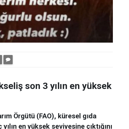
kseliş son 3 yılın en yüksek
Tarım Örgütü (FAO), küresel gıda
 yılın en yüksek seviyesine çıktığını