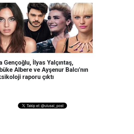
la Gençoğlu, İlyas Yalçıntaş,
büke Albere ve Ayşenur Balcı'nın
sikoloji raporu çıktı