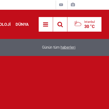
İstanbul
OLOJİ
DÜNYA
30 °C
Avrupa'da 'Schengen' restleşmesi: İspanya da İta
01:24
Günün tüm
haberleri
kontrol edecek