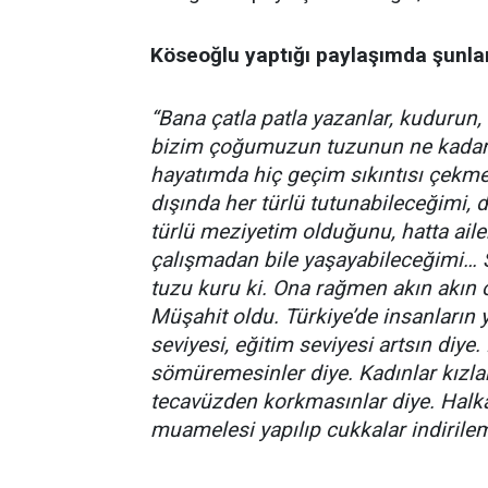
Köseoğlu yaptığı paylaşımda şunları
“Bana çatla patla yazanlar, kudurun, k
bizim çoğumuzun tuzunun ne kadar
hayatımda hiç geçim sıkıntısı çekmed
dışında her türlü tutunabileceğimi, 
türlü meziyetim olduğunu, hatta ail
çalışmadan bile yaşayabileceğimi… 
tuzu kuru ki. Ona rağmen akın akın o
Müşahit oldu. Türkiye’de insanların y
seviyesi, eğitim seviyesi artsın diye
sömüremesinler diye. Kadınlar kızlar
tecavüzden korkmasınlar diye. Halka
muamelesi yapılıp cukkalar indirilem