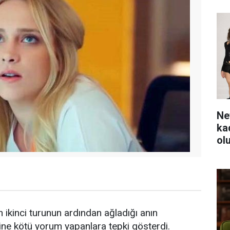
Ne
ka
ol
ikinci turunun ardından ağladığı anın
sine kötü yorum yapanlara tepki gösterdi.