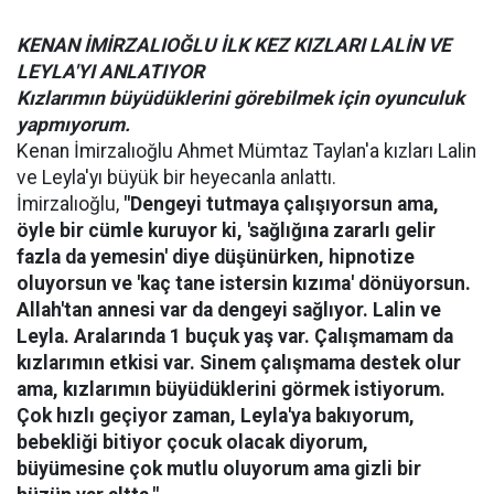
KENAN İMİRZALIOĞLU İLK KEZ KIZLARI LALİN VE
LEYLA'YI ANLATIYOR
Kızlarımın büyüdüklerini görebilmek için oyunculuk
yapmıyorum.
Kenan İmirzalıoğlu Ahmet Mümtaz Taylan'a kızları Lalin
ve Leyla'yı büyük bir heyecanla anlattı.
İmirzalıoğlu,
"Dengeyi tutmaya çalışıyorsun ama,
öyle bir cümle kuruyor ki, 'sağlığına zararlı gelir
fazla da yemesin' diye düşünürken, hipnotize
oluyorsun ve 'kaç tane istersin kızıma' dönüyorsun.
Allah'tan annesi var da dengeyi sağlıyor. Lalin ve
Leyla. Aralarında 1 buçuk yaş var. Çalışmamam da
kızlarımın etkisi var. Sinem çalışmama destek olur
ama, kızlarımın büyüdüklerini görmek istiyorum.
Çok hızlı geçiyor zaman, Leyla'ya bakıyorum,
bebekliği bitiyor çocuk olacak diyorum,
büyümesine çok mutlu oluyorum ama gizli bir