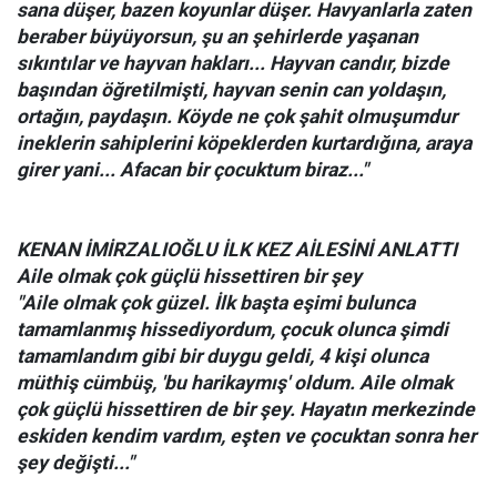
sana düşer, bazen koyunlar düşer. Havyanlarla zaten
beraber büyüyorsun, şu an şehirlerde yaşanan
sıkıntılar ve hayvan hakları... Hayvan candır, bizde
başından öğretilmişti, hayvan senin can yoldaşın,
ortağın, paydaşın. Köyde ne çok şahit olmuşumdur
ineklerin sahiplerini köpeklerden kurtardığına, araya
girer yani... Afacan bir çocuktum biraz..."
KENAN İMİRZALIOĞLU İLK KEZ AİLESİNİ ANLATTI
Aile olmak çok güçlü hissettiren bir şey
"Aile olmak çok güzel. İlk başta eşimi bulunca
tamamlanmış hissediyordum, çocuk olunca şimdi
tamamlandım gibi bir duygu geldi, 4 kişi olunca
müthiş cümbüş, 'bu harikaymış' oldum. Aile olmak
çok güçlü hissettiren de bir şey. Hayatın merkezinde
eskiden kendim vardım, eşten ve çocuktan sonra her
şey değişti..."