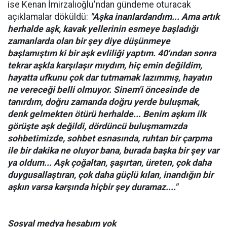
ise Kenan İmirzalıoğlu'ndan gündeme oturacak
açıklamalar döküldü:
"Aşka inanlardandım... Ama artık
herhalde aşk, kavak yellerinin esmeye başladığı
zamanlarda olan bir şey diye düşünmeye
başlamıştım ki bir aşk evliliği yaptım. 40'ından sonra
tekrar aşkla karşılaşır mıydım, hiç emin değildim,
hayatta ufkunu çok dar tutmamak lazımmış, hayatın
ne vereceği belli olmuyor. Sinem'i öncesinde de
tanırdım, doğru zamanda doğru yerde buluşmak,
denk gelmekten ötürü herhalde... Benim aşkım ilk
görüşte aşk değildi, dördüncü buluşmamızda
sohbetimizde, sohbet esnasında, ruhtan bir çarpma
ile bir dakika ne oluyor bana, burada başka bir şey var
ya oldum... Aşk çoğaltan, şaşırtan, üreten, çok daha
duygusallaştıran, çok daha güçlü kılan, inandığın bir
aşkın varsa karşında hiçbir şey duramaz...."
Sosyal medya hesabım yok