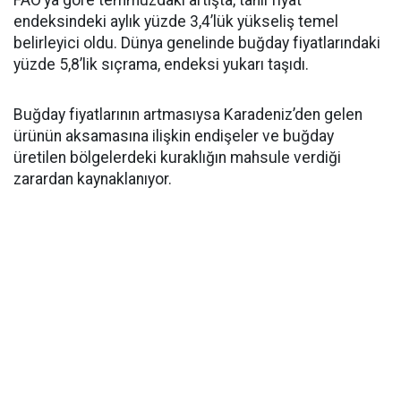
FAO’ya göre temmuzdaki artışta, tahıl fiyat
endeksindeki aylık yüzde 3,4’lük yükseliş temel
belirleyici oldu. Dünya genelinde buğday fiyatlarındaki
yüzde 5,8’lik sıçrama, endeksi yukarı taşıdı.
Buğday fiyatlarının artmasıysa Karadeniz’den gelen
ürünün aksamasına ilişkin endişeler ve buğday
üretilen bölgelerdeki kuraklığın mahsule verdiği
zarardan kaynaklanıyor.