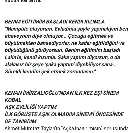
hüzün var altta."
BENİM EĞİTİMİM BAŞLADI KENDİ KIZIMLA
"Manipüle oluyorum. Evladıma şöyle yapmalıyım ben
ebeveynim diye olmuyor... Çocuğu eğitmek ve
büyütmekten bahsediyorlar, ne kadar eğitildiğini ve
büyüdüğünü görüyorsun. Benim eğitimim başladı
Lalin'le, kendi kızımla. Şaka yaptım diyorsun, o da
alakasız bir şeye 'şaka yaptım' diyebiliyor sana...
Sürekli kendini çek etmek zorundasın."
KENAN İMİRZALIOĞLU'NDAN İLK KEZ EŞİ SİNEM
KOBAL
AŞK EVLİLİĞİ YAPTIM
İLK GÖRÜŞTE AŞIK OLMADIM SİNEM'İ ÖNCESİNDE
DE TANIRDIM
Ahmet Mümtaz Taylan'ın "Aşka inanır mısın" sorusunda