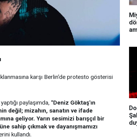
Mi
dö
am
ı
klanmasına karşı Berlin’de protesto gösterisi
 yaptığı paylaşımda,
''Deniz Göktaş'ın
Do
n değil; mizahın, sanatın ve ifade
Şa
na geliyor. Yarın sesimizi barışçıl bir
du
ğüne sahip çıkmak ve dayanışmamızı
rini kullandı.