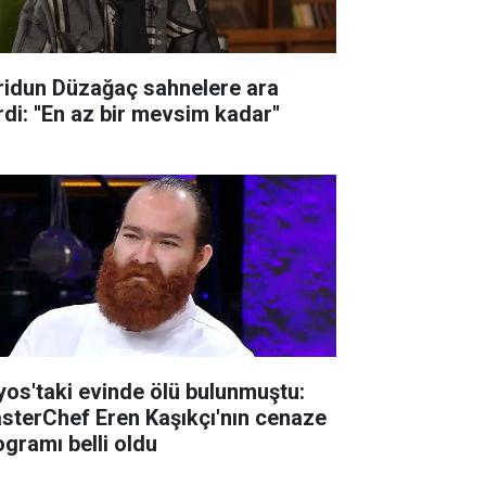
ridun Düzağaç sahnelere ara
di: ''En az bir mevsim kadar''
lyos'taki evinde ölü bulunmuştu:
sterChef Eren Kaşıkçı'nın cenaze
ogramı belli oldu