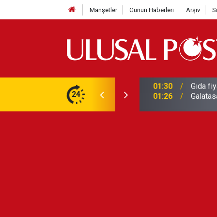
Manşetler
Günün Haberleri
Arşiv
S
3 yılın en yüksek seviyesine çıktı
24
01:26
Galatas