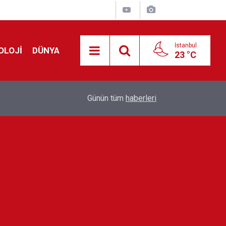
İstanbul
OLOJİ
DÜNYA
23 °C
Avrupa'da 'Schengen' restleşmesi: İspanya da İta
01:24
Günün tüm
haberleri
kontrol edecek