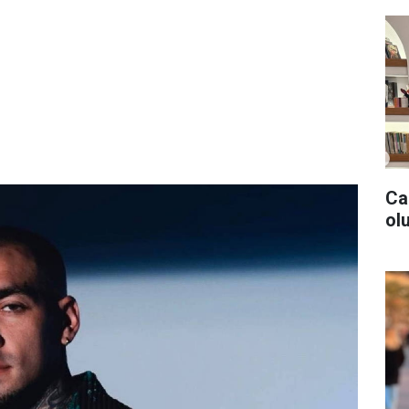
Ca
olu