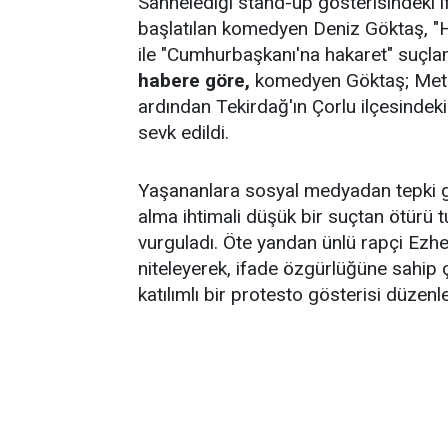
Sahnelediği stand-up gösterisindeki 
başlatılan komedyen Deniz Göktaş, "H
ile "Cumhurbaşkanı'na hakaret" suçlam
habere göre,
komedyen Göktaş; Metris 
ardından Tekirdağ'ın Çorlu ilçesindeki
sevk edildi.
Yaşananlara sosyal medyadan tepki
alma ihtimali düşük bir suçtan ötürü 
vurguladı. Öte yandan ünlü rapçi Ezhe
niteleyerek, ifade özgürlüğüne sahip 
katılımlı bir protesto gösterisi düzenley