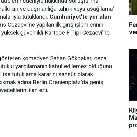
ifadeleri nedeniyle hakkında soruşturma
alkı kin ve düşmanlığa tahrik veya aşağılama"
alarıyla tutuklandı.
Cumhuriyet'te yer alan
Fe
Cezaevi’ne yapılan ilk giriş işlemlerinin
ver
 yüksek güvenlikli Kartepe F Tipi Cezaevi'ne
 gösteren komedyen Şahan Gökbakar, ceza
tutuklu yargılamanın kabul edilemez olduğunu
l ise tutuklama kararını sansür olarak
çıkmak adına Berlin Oranienplatz'da geniş
eceklerini ilan etti.
Ki
Ma
pr