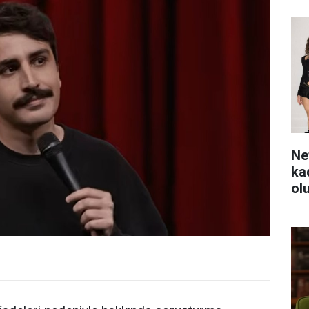
Ne
ka
ol