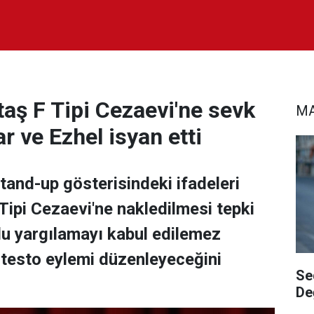
ş F Tipi Cezaevi'ne sevk
MA
r ve Ezhel isyan etti
and-up gösterisindeki ifadeleri
Tipi Cezaevi'ne nakledilmesi tepki
lu yargılamayı kabul edilemez
rotesto eylemi düzenleyeceğini
Se
De