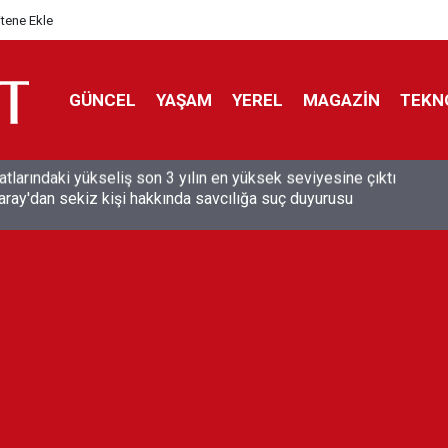
itene Ekle
GÜNCEL
YAŞAM
YEREL
MAGAZİN
TEKN
aray'dan sekiz kişi hakkında savcılığa suç duyurusu