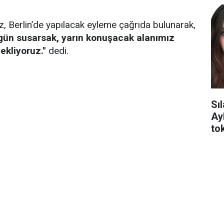
z, Berlin’de yapılacak eyleme çağrıda bulunarak,
Bugün susarsak, yarın konuşacak alanımız
kliyoruz.''
dedi.
Sı
Ay
tok