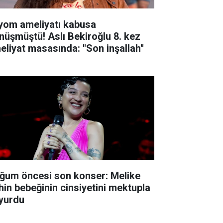
yom ameliyatı kabusa
nüşmüştü! Aslı Bekiroğlu 8. kez
eliyat masasında: ''Son inşallah''
ğum öncesi son konser: Melike
hin bebeğinin cinsiyetini mektupla
yurdu