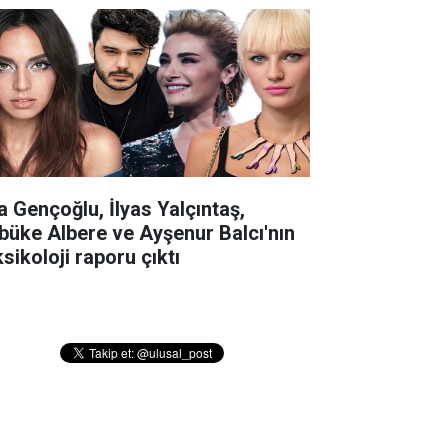
la Gençoğlu, İlyas Yalçıntaş,
büke Albere ve Ayşenur Balcı'nın
sikoloji raporu çıktı