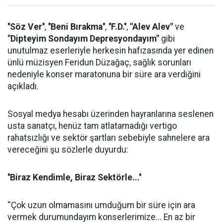
''Söz Ver''
,
''Beni Bırakma''
,
''F.D.''
,
"Alev Alev"
ve
"Dipteyim Sondayım Depresyondayım"
gibi
unutulmaz eserleriyle herkesin hafızasında yer edinen
ünlü müzisyen Feridun Düzağaç, sağlık sorunları
nedeniyle konser maratonuna bir süre ara verdiğini
açıkladı.
Sosyal medya hesabı üzerinden hayranlarına seslenen
usta sanatçı, henüz tam atlatamadığı vertigo
rahatsızlığı ve sektör şartları sebebiyle sahnelere ara
vereceğini şu sözlerle duyurdu:
''Biraz Kendimle, Biraz Sektörle...''
''Çok uzun olmamasını umduğum bir süre için ara
vermek durumundayım konserlerimize... En az bir