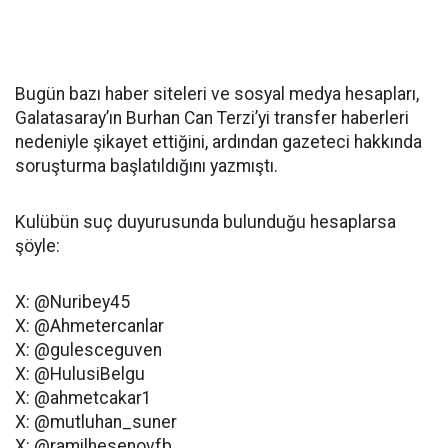
Bugün bazı haber siteleri ve sosyal medya hesapları,
Galatasaray’ın Burhan Can Terzi’yi transfer haberleri
nedeniyle şikayet ettiğini, ardından gazeteci hakkında
soruşturma başlatıldığını yazmıştı.
Kulübün suç duyurusunda bulunduğu hesaplarsa
şöyle:
X: @Nuribey45
X: @Ahmetercanlar
X: @gulesceguven
X: @HulusiBelgu
X: @ahmetcakar1
X: @mutluhan_suner
X: @ramilhesenovfb