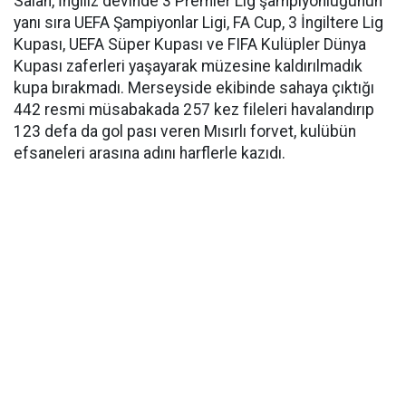
Salah, İngiliz devinde 3 Premier Lig şampiyonluğunun
yanı sıra UEFA Şampiyonlar Ligi, FA Cup, 3 İngiltere Lig
Kupası, UEFA Süper Kupası ve FIFA Kulüpler Dünya
Kupası zaferleri yaşayarak müzesine kaldırılmadık
kupa bırakmadı. Merseyside ekibinde sahaya çıktığı
442 resmi müsabakada 257 kez fileleri havalandırıp
123 defa da gol pası veren Mısırlı forvet, kulübün
efsaneleri arasına adını harflerle kazıdı.