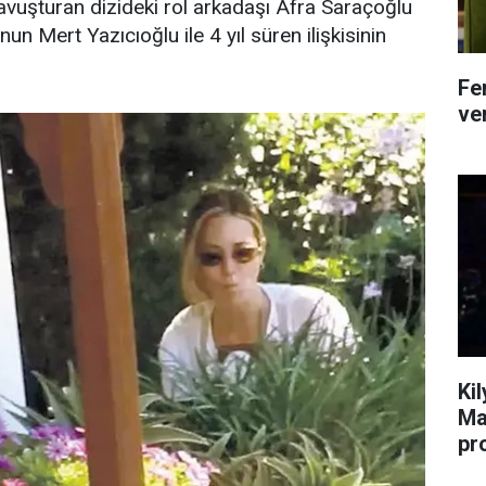
avuşturan dizideki rol arkadaşı Afra Saraçoğlu
 Mert Yazıcıoğlu ile 4 yıl süren ilişkisinin
Fe
ver
Ki
Ma
pr