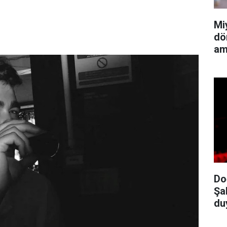
Mi
dö
am
Do
Şa
du