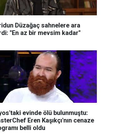
ridun Düzağaç sahnelere ara
di: ''En az bir mevsim kadar''
lyos'taki evinde ölü bulunmuştu:
sterChef Eren Kaşıkçı'nın cenaze
ogramı belli oldu