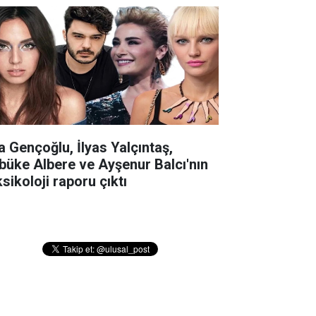
la Gençoğlu, İlyas Yalçıntaş,
büke Albere ve Ayşenur Balcı'nın
sikoloji raporu çıktı