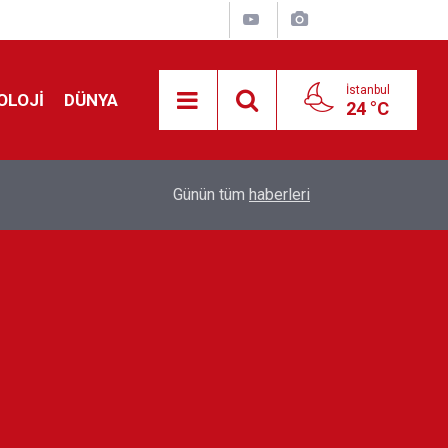
İstanbul
OLOJİ
DÜNYA
24 °C
dan
01:07
Pazar günü plan yapmadan önce dikkat! İstanbul i
Günün tüm
haberleri