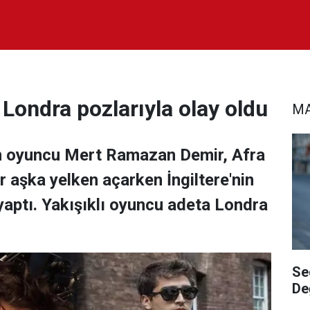
ondra pozlarıyla olay oldu
MA
nen oyuncu Mert Ramazan Demir, Afra
r aşka yelken açarken İngiltere'nin
aptı. Yakışıklı oyuncu adeta Londra
Se
De