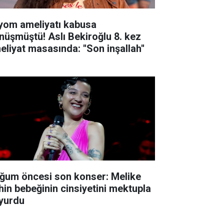
yom ameliyatı kabusa
nüşmüştü! Aslı Bekiroğlu 8. kez
eliyat masasında: ''Son inşallah''
ğum öncesi son konser: Melike
hin bebeğinin cinsiyetini mektupla
yurdu