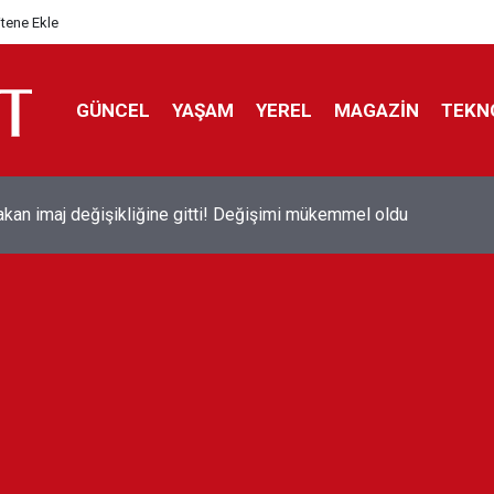
itene Ekle
GÜNCEL
YAŞAM
YEREL
MAGAZİN
TEKN
 bölünmesi sayesinde AK Parti yine birinci oldu! Hbs Araştırma'
nketi: