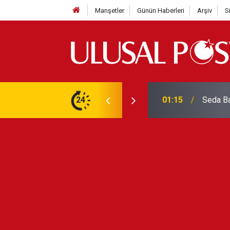
Manşetler
Günün Haberleri
Arşiv
S
CHP'nin
itti! Değişimi mükemmel oldu
24
01:11
seçim a