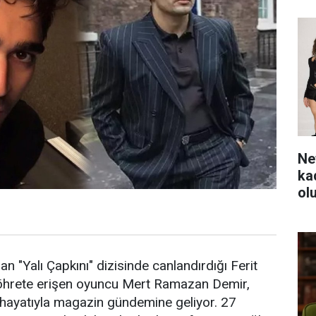
Ne
ka
ol
 "Yalı Çapkını" dizisinde canlandırdığı Ferit
 şöhrete erişen oyuncu Mert Ramazan Demir,
hayatıyla magazin gündemine geliyor. 27