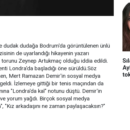
elle dudak dudağa Bodrum'da görüntülenen ünlü
zisinin de uyarlandığı hikayenin yazarı
Sı
n torunu Zeynep Artukmaç olduğu iddia edildi.
Ay
şkenti Londra'da başladığı öne sürüldü.Söz
tok
en, Mert Ramazan Demir'in sosyal medya
eldi. İzlemeye gittiği bir tenis maçından da
ına "Londra'da kal" notunu düştü. Demir'in
i ve yorum yağdı. Birçok sosyal medya
da", "Kız arkadaşını ne zaman paylaşacaksın?"