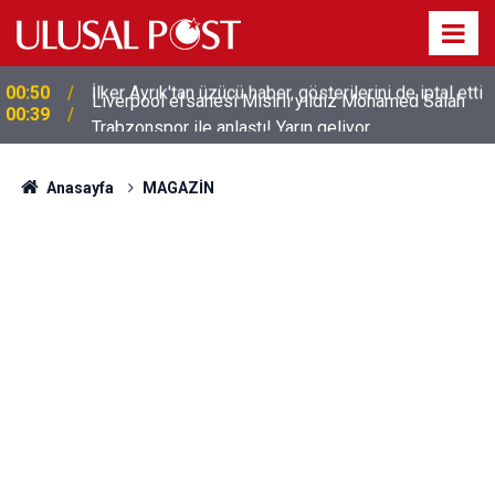
Liverpool efsanesi Mısırlı yıldız Mohamed Salah
00:39
Trabzonspor ile anlaştı! Yarın geliyor
Anasayfa
MAGAZİN