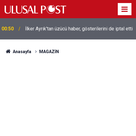
Liverpool efsanesi Mısırlı yıldız Mohamed Salah
00:39
Trabzonspor ile anlaştı! Yarın geliyor
Anasayfa
MAGAZİN