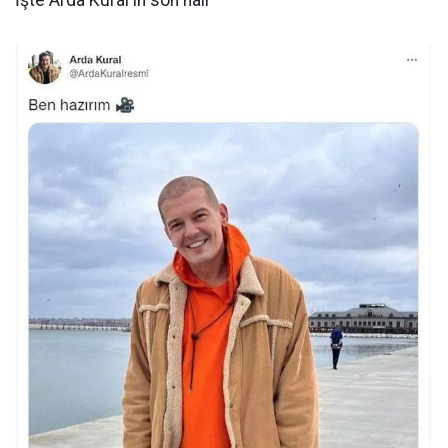
İşte Arda Kural'ın son hali