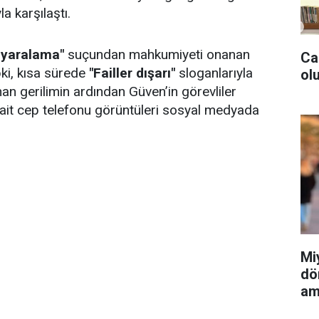
a karşılaştı.
 yaralama"
suçundan mahkumiyeti onanan
Ca
ki, kısa sürede
"Failler dışarı"
sloganlarıyla
olu
an gerilimin ardından Güven’in görevliler
 ait cep telefonu görüntüleri sosyal medyada
Mi
dö
am