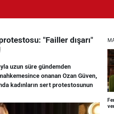
protestosu: "Failler dışarı"
MA
!
sıyla uzun süre gündemden
f mahkemesince onanan Ozan Güven,
nda kadınların sert protestosunun
Fe
ver