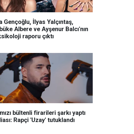
la Gençoğlu, İlyas Yalçıntaş,
büke Albere ve Ayşenur Balcı'nın
sikoloji raporu çıktı
mızı bültenli firarileri şarkı yaptı
iası: Rapçi 'Uzay' tutuklandı