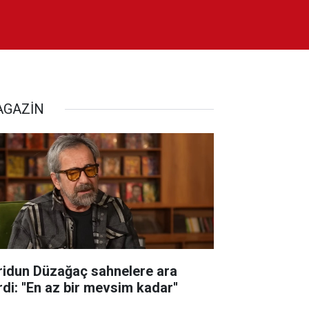
GAZİN
ridun Düzağaç sahnelere ara
di: ''En az bir mevsim kadar''