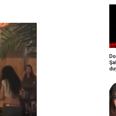
Do
Şa
du