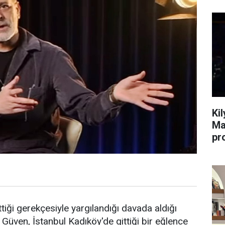
Ki
Ma
pr
ttiği gerekçesiyle yargılandığı davada aldığı
üven, İstanbul Kadıköy'de gittiği bir eğlence