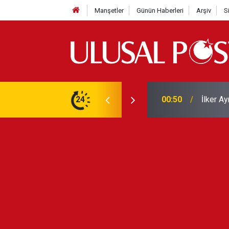
Manşetler
Günün Haberleri
Arşiv
S
Liverpo
ilerini de iptal etti
24
00:39
Yarın ge