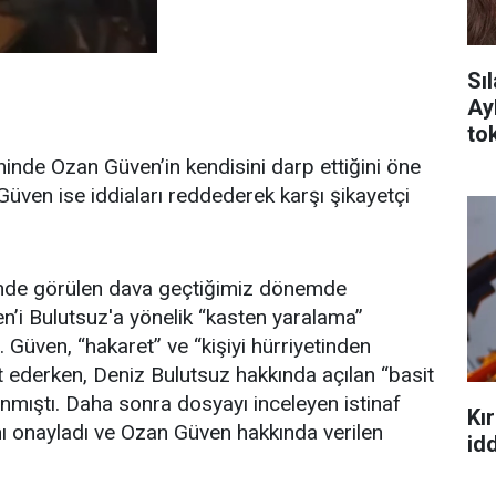
Sı
Ay
tok
inde Ozan Güven’in kendisini darp ettiğini öne
ven ise iddiaları reddederek karşı şikayetçi
'nde görülen dava geçtiğimiz dönemde
i Bulutsuz'a yönelik “kasten yaralama”
 Güven, “hakaret” ve “kişiyi hürriyetinden
 ederken, Deniz Bulutsuz hakkında açılan “basit
nmıştı. Daha sonra dosyayı inceleyen istinaf
Kır
 onayladı ve Ozan Güven hakkında verilen
idd