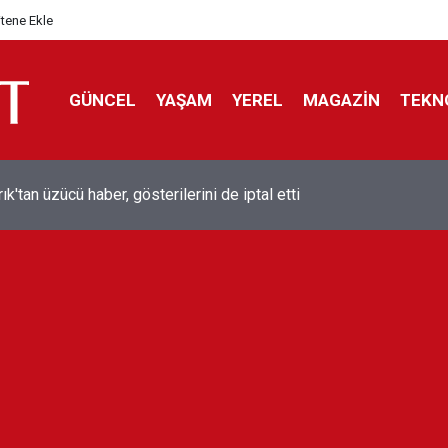
itene Ekle
GÜNCEL
YAŞAM
YEREL
MAGAZİN
TEKN
ol efsanesi Mısırlı yıldız Mohamed Salah Trabzonspor ile anlaştı
liyor