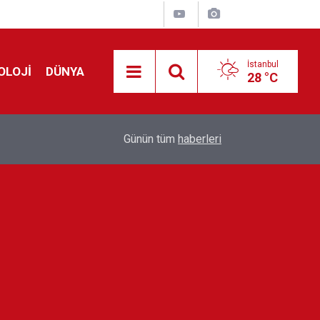
İstanbul
OLOJİ
DÜNYA
28 °C
!
00:19
Feridun Düzağaç sahnelere ara verdi: ''En az bir
Günün tüm
haberleri