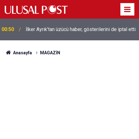
Liverpool efsanesi Mısırlı yıldız Mohamed Salah
00:39
Trabzonspor ile anlaştı! Yarın geliyor
Anasayfa
MAGAZİN