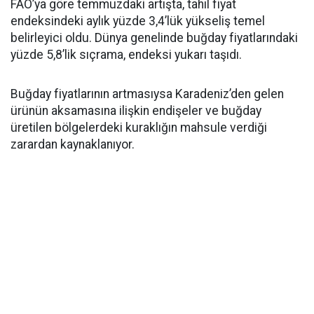
FAO’ya göre temmuzdaki artışta, tahıl fiyat
endeksindeki aylık yüzde 3,4’lük yükseliş temel
belirleyici oldu. Dünya genelinde buğday fiyatlarındaki
yüzde 5,8’lik sıçrama, endeksi yukarı taşıdı.
Buğday fiyatlarının artmasıysa Karadeniz’den gelen
ürünün aksamasına ilişkin endişeler ve buğday
üretilen bölgelerdeki kuraklığın mahsule verdiği
zarardan kaynaklanıyor.