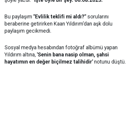
şöyle yazdı:
“İşte öyle bir şey. 06.08.2023.”
Bu paylaşım
"Evlilik teklifi mi aldı?"
sorularını
beraberine getirirken Kaan Yıldırım'dan aşk dolu
paylaşım gecikmedi.
Sosyal medya hesabından fotoğraf albümü yapan
Yıldırım altına,
'Senin bana nasip olman, şahsi
hayatımın en değer biçilmez talihidir'
notunu düştü.