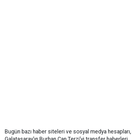
Bugün bazı haber siteleri ve sosyal medya hesapları,
Galatasaray’ın Burhan Can Terzi’yi transfer haberleri