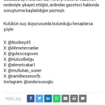
nedeniyle şikayet ettiğini, ardından gazeteci hakkında
soruşturma başlatıldığını yazmıştı.
Kulübün suç duyurusunda bulunduğu hesaplarsa
şöyle:
X: @Nuribey45
X: @Ahmetercanlar
X: @gulesceguven
X: @HulusiBelgu
X: @ahmetcakar1
X: @mutluhan_suner
X: @ramilhesenovfb
Instagram: @ondersusoglu