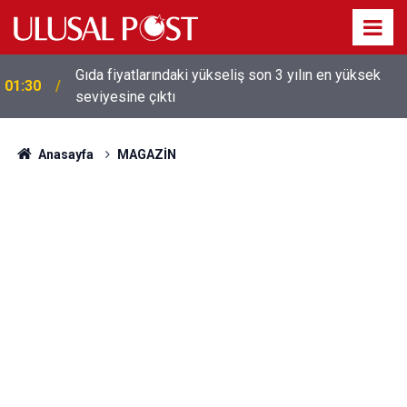
Galatasaray'dan sekiz kişi hakkında savcılığa suç
01:26
duyurusu
Anasayfa
MAGAZİN