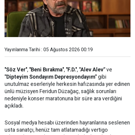
Yayınlanma Tarihi : 05 Ağustos 2026 00:19
''Söz Ver''
,
''Beni Bırakma''
,
''F.D.''
,
"Alev Alev"
ve
"Dipteyim Sondayım Depresyondayım"
gibi
unutulmaz eserleriyle herkesin hafızasında yer edinen
ünlü müzisyen Feridun Düzağaç, sağlık sorunları
nedeniyle konser maratonuna bir süre ara verdiğini
açıkladı.
Sosyal medya hesabı üzerinden hayranlarına seslenen
usta sanatçı, henüz tam atlatamadığı vertigo