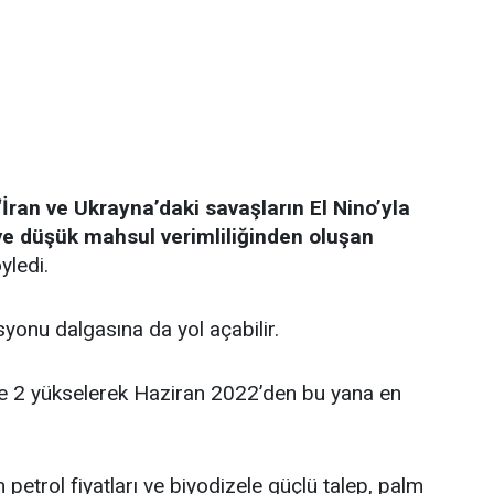
‘İran ve Ukrayna’daki savaşların El Nino’yla
ve düşük mahsul verimliliğinden oluşan
yledi.
syonu dalgasına da yol açabilir.
de 2 yükselerek Haziran 2022’den bu yana en
petrol fiyatları ve biyodizele güçlü talep, palm