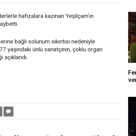
erlerle hafızalara kazınan Yeşilçam’ın
kaybetti.
rine bağlı solunum sıkıntısı nedeniyle
 77 yaşındaki ünlü sanatçının, çoklu organ
i açıklandı.
Fe
ver