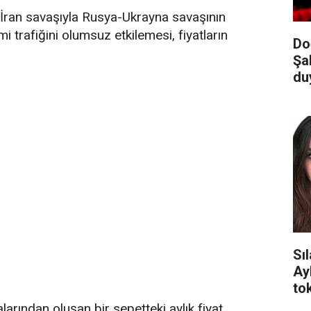
ran savaşıyla Rusya-Ukrayna savaşının
trafiğini olumsuz etkilemesi, fiyatların
Do
Şa
du
Sı
Ay
tok
alarından oluşan bir sepetteki aylık fiyat