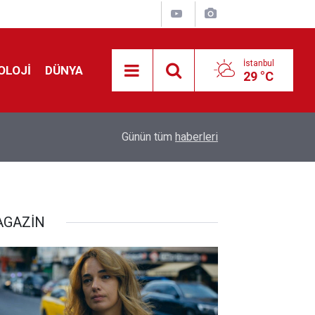
İstanbul
OLOJİ
DÜNYA
29 °C
Avrupa'da 'Schengen' restleşmesi: İspanya da İta
01:24
Günün tüm
haberleri
kontrol edecek
GAZİN