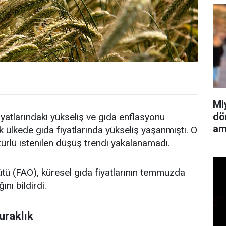
Mi
dö
yatlarındaki yükseliş ve gıda enflasyonu
am
ülkede gıda fiyatlarında yükseliş yaşanmıştı. O
 türlü istenilen düşüş trendi yakalanamadı.
ütü (FAO), küresel gıda fiyatlarının temmuzda
ını bildirdi.
uraklık