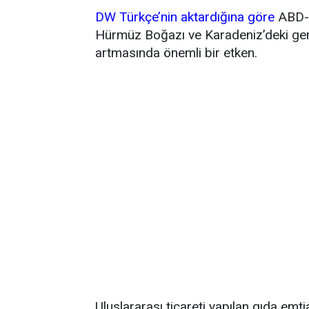
DW Türkçe’nin aktardığına göre
ABD-İ
Hürmüz Boğazı ve Karadeniz’deki gemi 
artmasında önemli bir etken.
Uluslararası ticareti yapılan gıda emti