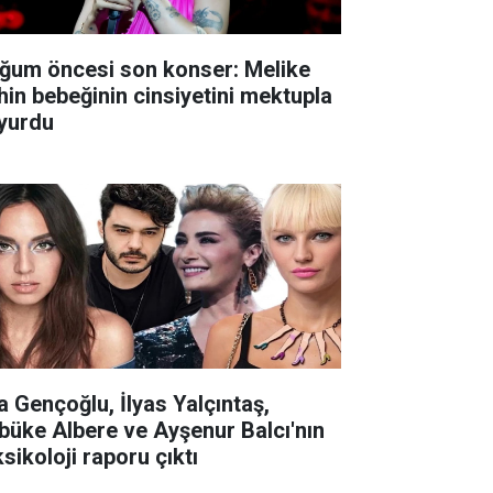
ğum öncesi son konser: Melike
hin bebeğinin cinsiyetini mektupla
yurdu
la Gençoğlu, İlyas Yalçıntaş,
büke Albere ve Ayşenur Balcı'nın
sikoloji raporu çıktı