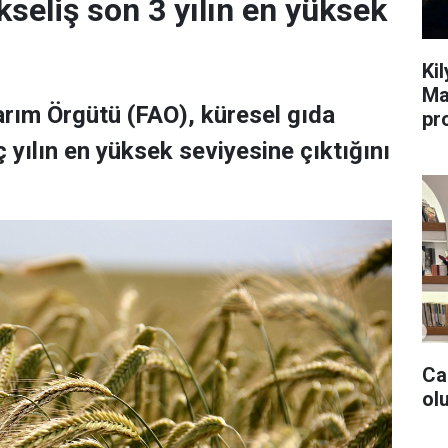
kseliş son 3 yılın en yüksek
Ki
Ma
Tarım Örgütü (FAO), küresel gıda
pr
 yılın en yüksek seviyesine çıktığını
Ca
olu