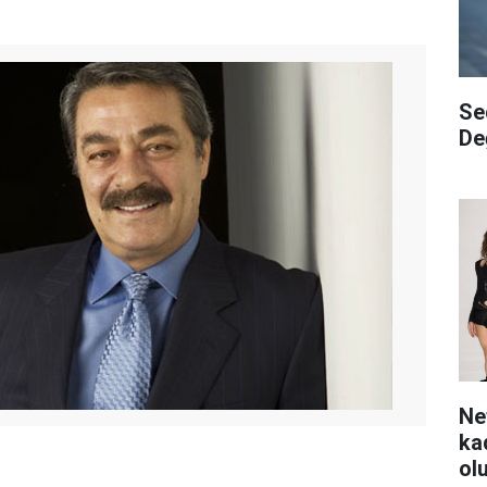
Se
De
Ne
ka
ol