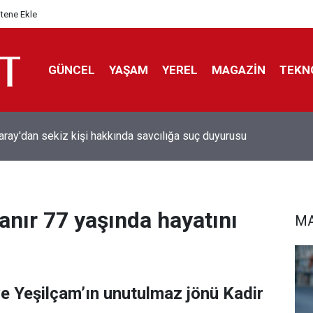
itene Ekle
GÜNCEL
YAŞAM
YEREL
MAGAZİN
TEKN
aray'dan sekiz kişi hakkında savcılığa suç duyurusu
nanır 77 yaşında hayatını
MA
ve Yeşilçam’ın unutulmaz jönü Kadir