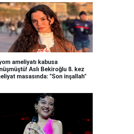
yom ameliyatı kabusa
nüşmüştü! Aslı Bekiroğlu 8. kez
eliyat masasında: ''Son inşallah''