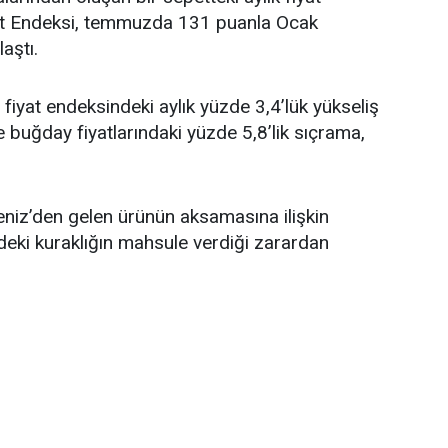
yat Endeksi, temmuzda 131 puanla Ocak
aştı.
fiyat endeksindeki aylık yüzde 3,4’lük yükseliş
e buğday fiyatlarındaki yüzde 5,8’lik sıçrama,
eniz’den gelen ürünün aksamasına ilişkin
deki kuraklığın mahsule verdiği zarardan