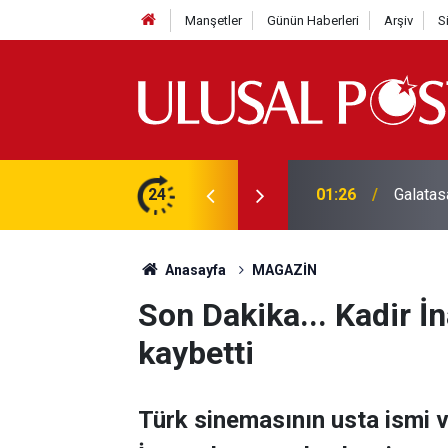
Manşetler
Günün Haberleri
Arşiv
S
3 yılın en yüksek seviyesine çıktı
24
01:26
Galatas
Anasayfa
MAGAZİN
Son Dakika... Kadir İ
kaybetti
Türk sinemasının usta ismi 