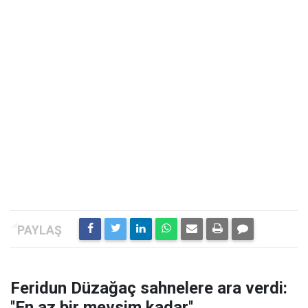
Feridun Düzağaç sahnelere ara verdi:
''En az bir mevsim kadar''