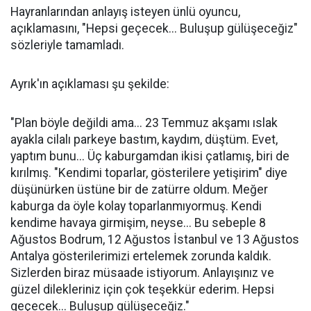
Hayranlarından anlayış isteyen ünlü oyuncu,
açıklamasını, "Hepsi geçecek... Buluşup gülüşeceğiz"
sözleriyle tamamladı.
Ayrık'ın açıklaması şu şekilde:
"Plan böyle değildi ama... 23 Temmuz akşamı ıslak
ayakla cilalı parkeye bastım, kaydım, düştüm. Evet,
yaptım bunu... Üç kaburgamdan ikisi çatlamış, biri de
kırılmış. "Kendimi toparlar, gösterilere yetişirim" diye
düşünürken üstüne bir de zatürre oldum. Meğer
kaburga da öyle kolay toparlanmıyormuş. Kendi
kendime havaya girmişim, neyse... Bu sebeple 8
Ağustos Bodrum, 12 Ağustos İstanbul ve 13 Ağustos
Antalya gösterilerimizi ertelemek zorunda kaldık.
Sizlerden biraz müsaade istiyorum. Anlayışınız ve
güzel dilekleriniz için çok teşekkür ederim. Hepsi
geçecek... Buluşup gülüşeceğiz."