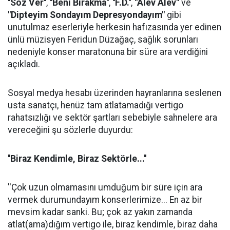
''Söz Ver''
,
''Beni Bırakma''
,
''F.D.''
,
"Alev Alev"
ve
"Dipteyim Sondayım Depresyondayım"
gibi
unutulmaz eserleriyle herkesin hafızasında yer edinen
ünlü müzisyen Feridun Düzağaç, sağlık sorunları
nedeniyle konser maratonuna bir süre ara verdiğini
açıkladı.
Sosyal medya hesabı üzerinden hayranlarına seslenen
usta sanatçı, henüz tam atlatamadığı vertigo
rahatsızlığı ve sektör şartları sebebiyle sahnelere ara
vereceğini şu sözlerle duyurdu:
''Biraz Kendimle, Biraz Sektörle...''
''Çok uzun olmamasını umduğum bir süre için ara
vermek durumundayım konserlerimize... En az bir
mevsim kadar sanki. Bu; çok az yakın zamanda
atlat(ama)dığım vertigo ile, biraz kendimle, biraz daha