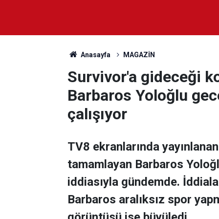
Anasayfa
MAGAZİN
Survivor'a gideceği 
Barbaros Yoloğlu ge
çalışıyor
TV8 ekranlarında yayınlanan 
tamamlayan Barbaros Yoloğlu
iddiasıyla gündemde. İddial
Barbaros aralıksız spor yapm
görüntüsü ise büyüledi