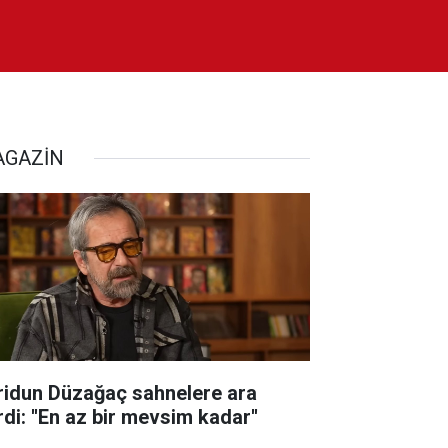
GAZİN
ridun Düzağaç sahnelere ara
di: ''En az bir mevsim kadar''