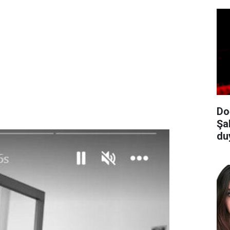
Do
Şa
du