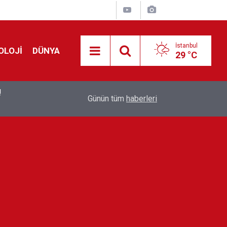
İstanbul
OLOJİ
DÜNYA
29 °C
!
00:19
Feridun Düzağaç sahnelere ara verdi: ''En az bir
Günün tüm
haberleri