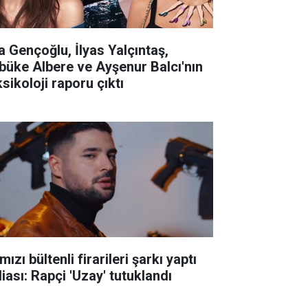
la Gençoğlu, İlyas Yalçıntaş,
büke Albere ve Ayşenur Balcı'nın
sikoloji raporu çıktı
mızı bültenli firarileri şarkı yaptı
iası: Rapçi 'Uzay' tutuklandı