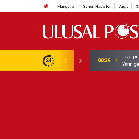
Manşetler
Günün Haberleri
Arşiv
S
Liverpo
ilerini de iptal etti
24
00:39
Yarın ge