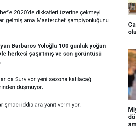
ef'e 2020'de dikkatleri üzerine çekmeyi
adar gelmiş ama Masterchef şampiyonluğunu
Ca
olu
ayan Barbaros Yoloğlu 100 günlük yoğun
iyle herkesi şaşırtmış ve son görüntüsü
.
ar da Survivor yeni sezona katılacağı
eminden düşmüyor.
ışmacı iddialara yanıt vermiyor.
Mi
dö
am