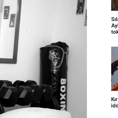
Sı
Ay
tok
Kır
idd