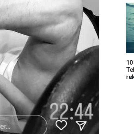
10
Tek
rek