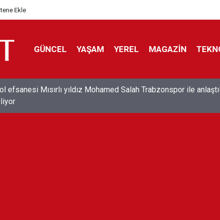
itene Ekle
GÜNCEL
YAŞAM
YEREL
MAGAZİN
TEKN
ol efsanesi Mısırlı yıldız Mohamed Salah Trabzonspor ile anlaştı
liyor