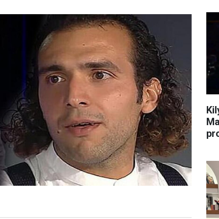
Ki
Ma
pr