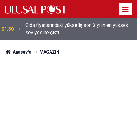
Galatasaray'dan sekiz kişi hakkında savcılığa suç
01:26
duyurusu
Anasayfa
MAGAZİN