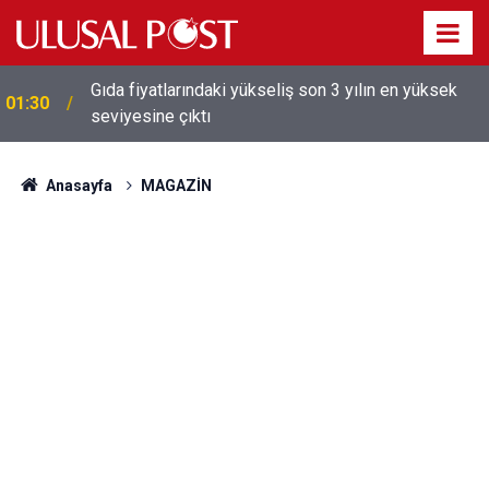
Galatasaray'dan sekiz kişi hakkında savcılığa suç
01:26
duyurusu
Anasayfa
MAGAZİN