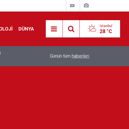
İstanbul
OLOJİ
DÜNYA
28 °C
!
00:19
Feridun Düzağaç sahnelere ara verdi: ''En az bir
Günün tüm
haberleri