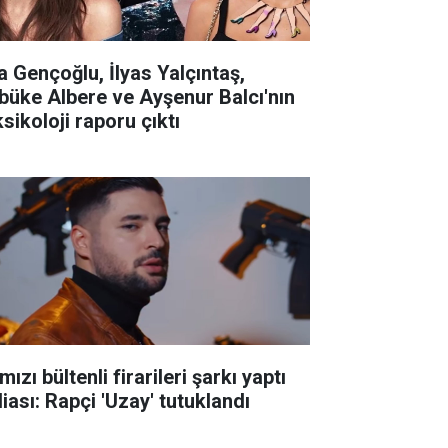
la Gençoğlu, İlyas Yalçıntaş,
büke Albere ve Ayşenur Balcı'nın
sikoloji raporu çıktı
mızı bültenli firarileri şarkı yaptı
iası: Rapçi 'Uzay' tutuklandı