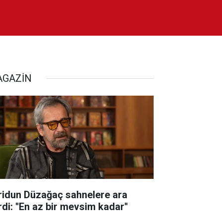
GAZİN
ridun Düzağaç sahnelere ara
di: ''En az bir mevsim kadar''