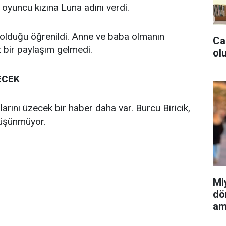
oyuncu kızına Luna adını verdi.
i olduğu öğrenildi. Anne ve baba olmanın
Ca
 bir paylaşım gelmedi.
olu
ECEK
rını üzecek bir haber daha var. Burcu Biricik,
düşünmüyor.
Mi
dö
am