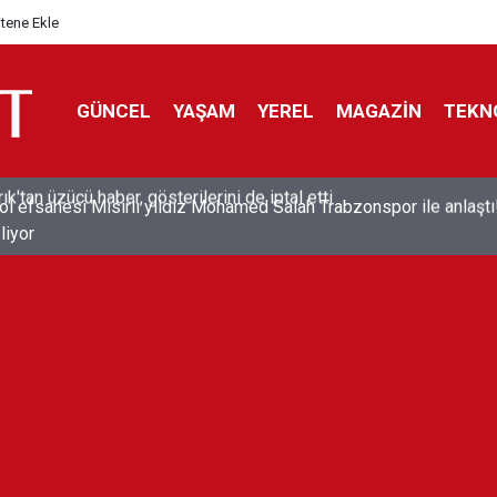
itene Ekle
GÜNCEL
YAŞAM
YEREL
MAGAZİN
TEKN
ol efsanesi Mısırlı yıldız Mohamed Salah Trabzonspor ile anlaştı
liyor