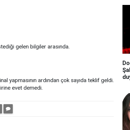
stediği gelen bilgiler arasında.
Do
Şa
du
final yapmasının ardından çok sayıda teklif geldi.
çbirine evet demedi.