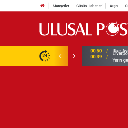
Manşetler
Günün Haberleri
Arşiv
S
Liverpo
ilerini de iptal etti
24
00:39
Yarın ge