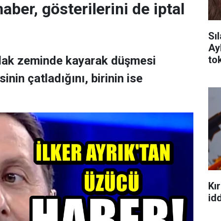
aber, gösterilerini de iptal
Sı
Ay
tok
ıslak zeminde kayarak düşmesi
nin çatladığını, birinin ise
Kır
idd