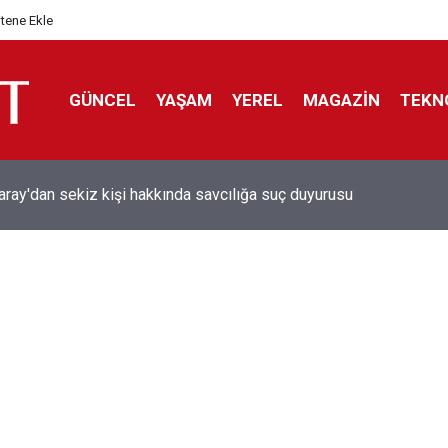
itene Ekle
GÜNCEL
YAŞAM
YEREL
MAGAZİN
TEKN
aray'dan sekiz kişi hakkında savcılığa suç duyurusu