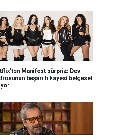
tflix'ten Manifest sürpriz: Dev
drosunun başarı hikayesi belgesel
uyor