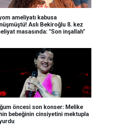
yom ameliyatı kabusa
nüşmüştü! Aslı Bekiroğlu 8. kez
eliyat masasında: ''Son inşallah''
ğum öncesi son konser: Melike
hin bebeğinin cinsiyetini mektupla
yurdu