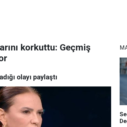
arını korkuttu: Geçmiş
MA
or
dığı olayı paylaştı
Se
De