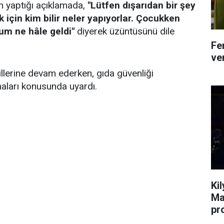
n yaptığı açıklamada,
"Lütfen dışarıdan bir şey
 için kim bilir neler yapıyorlar. Çocukken
um ne hâle geldi"
diyerek üzüntüsünü dile
Fe
ver
llerine devam ederken, gıda güvenliği
maları konusunda uyardı.
Ki
Ma
pr