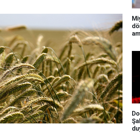
Mi
dö
am
Do
Şa
du