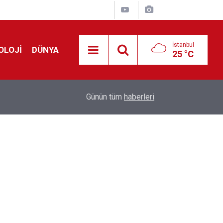
İstanbul
OLOJİ
DÜNYA
25 °C
Avrupa'da 'Schengen' restleşmesi: İspanya da İta
01:24
Günün tüm
haberleri
kontrol edecek