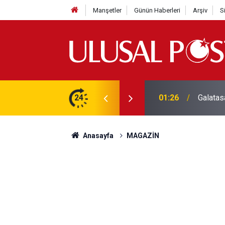
Manşetler
Günün Haberleri
Arşiv
S
3 yılın en yüksek seviyesine çıktı
24
01:26
Galatas
Anasayfa
MAGAZİN