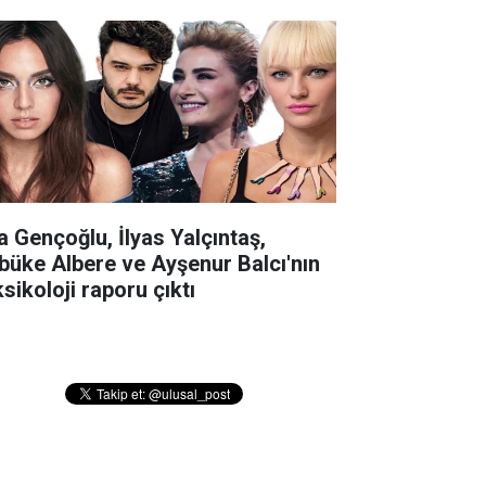
la Gençoğlu, İlyas Yalçıntaş,
büke Albere ve Ayşenur Balcı'nın
sikoloji raporu çıktı