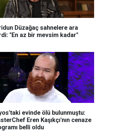
ridun Düzağaç sahnelere ara
di: ''En az bir mevsim kadar''
lyos'taki evinde ölü bulunmuştu:
sterChef Eren Kaşıkçı'nın cenaze
ogramı belli oldu