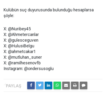
Kulübün suç duyurusunda bulunduğu hesaplarsa
şöyle:
X: @Nuribey45
X: @Ahmetercanlar
X: @gulesceguven
X: @HulusiBelgu
X: @ahmetcakar1
X: @mutluhan_suner
X: @ramilhesenovfb
Instagram: @ondersusoglu