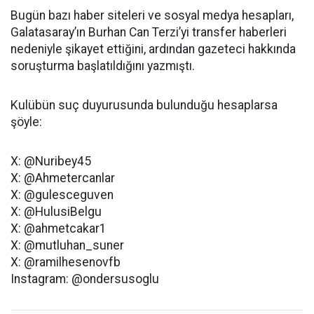
Bugün bazı haber siteleri ve sosyal medya hesapları,
Galatasaray’ın Burhan Can Terzi’yi transfer haberleri
nedeniyle şikayet ettiğini, ardından gazeteci hakkında
soruşturma başlatıldığını yazmıştı.
Kulübün suç duyurusunda bulunduğu hesaplarsa
şöyle:
X: @Nuribey45
X: @Ahmetercanlar
X: @gulesceguven
X: @HulusiBelgu
X: @ahmetcakar1
X: @mutluhan_suner
X: @ramilhesenovfb
Instagram: @ondersusoglu