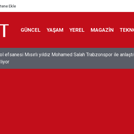
itene Ekle
GÜNCEL
YAŞAM
YEREL
MAGAZİN
TEKN
ol efsanesi Mısırlı yıldız Mohamed Salah Trabzonspor ile anlaştı
liyor