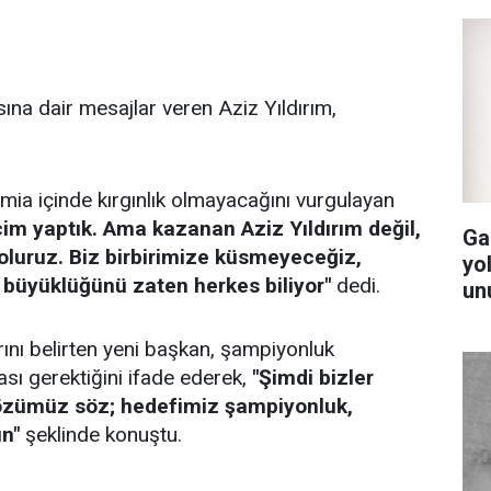
ına dair mesajlar veren Aziz Yıldırım,
amia içinde kırgınlık olmayacağını vurgulayan
m yaptık. Ama kazanan Aziz Yıldırım değil,
Ga
oluruz. Biz birbirimize küsmeyeceğiz,
yol
 büyüklüğünü zaten herkes biliyor"
dedi.
un
rını belirten yeni başkan, şampiyonluk
 gerektiğini ifade ederek,
"Şimdi bizler
Sözümüz söz; hedefimiz şampiyonluk,
ın"
şeklinde konuştu.