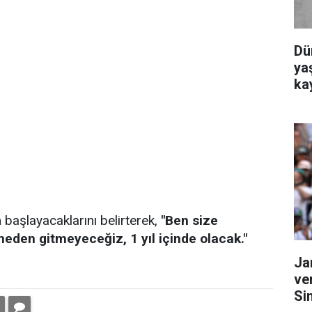
Dü
yaş
ka
başlayacaklarını belirterek,
"Ben size
den gitmeyeceğiz, 1 yıl içinde olacak."
Ja
ve
Si