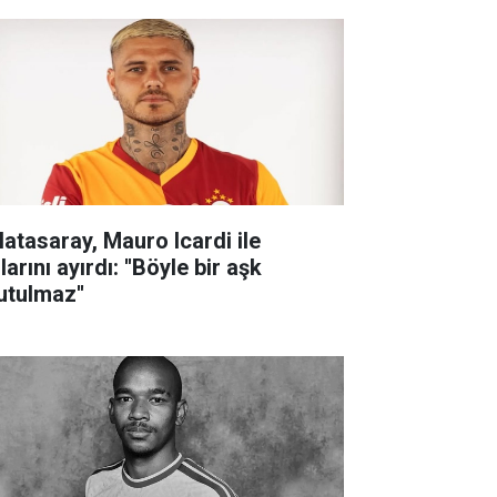
latasaray, Mauro Icardi ile
larını ayırdı: ''Böyle bir aşk
utulmaz''