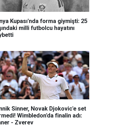
nya Kupası'nda forma giymişti: 25
ındaki milli futbolcu hayatını
ybetti
nnik Sinner, Novak Djokovic'e set
rmedi! Wimbledon'da finalin adı:
nner - Zverev