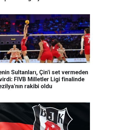
lenin Sultanları, Çin'i set vermeden
irdi: FIVB Milletler Ligi finalinde
zilya'nın rakibi oldu