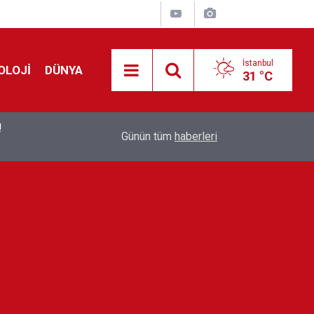
İstanbul
OLOJİ
DÜNYA
31 °C
!
00:19
Feridun Düzağaç sahnelere ara verdi: ''En az bir
Günün tüm
haberleri