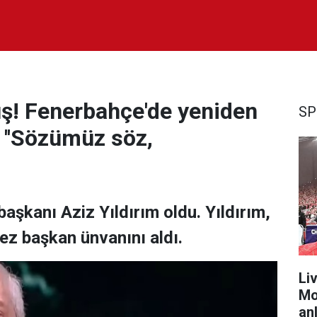
nüş! Fenerbahçe'de yeniden
SP
 ''Sözümüz söz,
aşkanı Aziz Yıldırım oldu. Yıldırım,
kez başkan ünvanını aldı.
Liv
Mo
anl