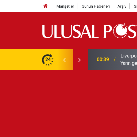
Manşetler
Günün Haberleri
Arşiv
S
Liverpo
ilerini de iptal etti
24
00:39
Yarın ge