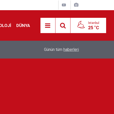
İstanbul
OLOJİ
DÜNYA
25 °C
Avrupa'da 'Schengen' restleşmesi: İspanya da İta
01:24
Günün tüm
haberleri
kontrol edecek