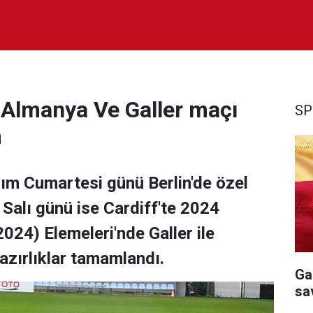
, Almanya Ve Galler maçı
SP
m
sım Cumartesi günü Berlin'de özel
alı günü ise Cardiff'te 2024
24) Elemeleri'nde Galler ile
azırlıklar tamamlandı.
Ga
sa