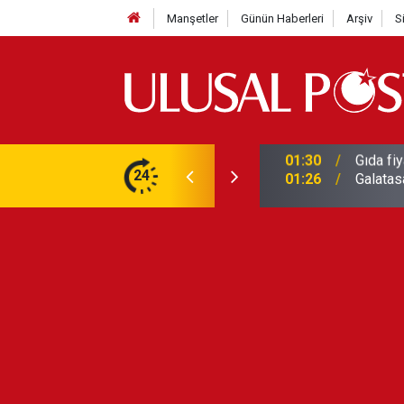
Manşetler
Günün Haberleri
Arşiv
S
3 yılın en yüksek seviyesine çıktı
24
01:26
Galatas