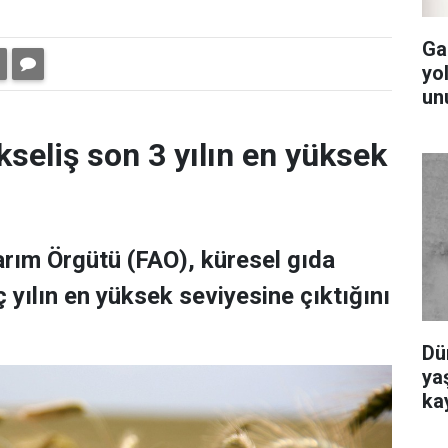
Ga
yol
un
kseliş son 3 yılın en yüksek
Tarım Örgütü (FAO), küresel gıda
 yılın en yüksek seviyesine çıktığını
Dü
yaş
ka