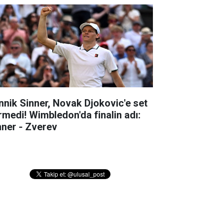
nnik Sinner, Novak Djokovic'e set
rmedi! Wimbledon'da finalin adı:
nner - Zverev