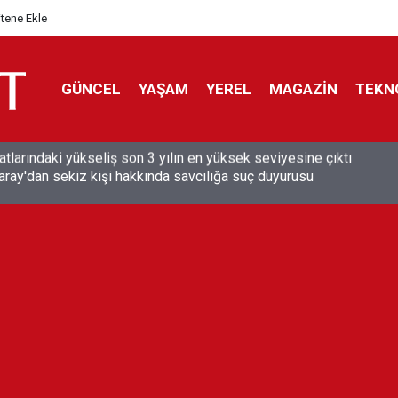
itene Ekle
GÜNCEL
YAŞAM
YEREL
MAGAZİN
TEKN
aray'dan sekiz kişi hakkında savcılığa suç duyurusu