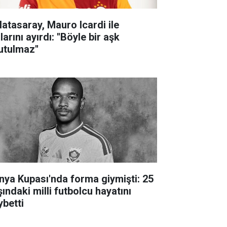
latasaray, Mauro Icardi ile
larını ayırdı: ''Böyle bir aşk
utulmaz''
nya Kupası'nda forma giymişti: 25
ındaki milli futbolcu hayatını
ybetti