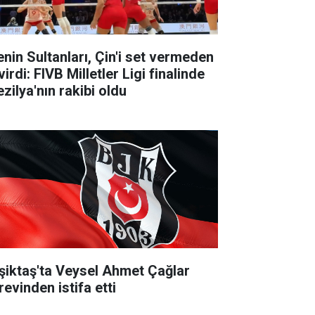
lenin Sultanları, Çin'i set vermeden
irdi: FIVB Milletler Ligi finalinde
zilya'nın rakibi oldu
şiktaş'ta Veysel Ahmet Çağlar
revinden istifa etti