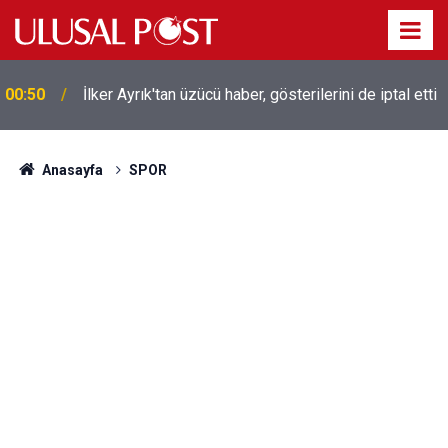
00:50
İlker Ayrık'tan üzücü haber, gösterilerini de iptal etti
Liverpool efsanesi Mısırlı yıldız Mohamed Salah
00:39
Trabzonspor ile anlaştı! Yarın geliyor
Anasayfa
SPOR