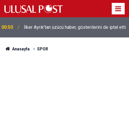
00:50
İlker Ayrık'tan üzücü haber, gösterilerini de iptal etti
Liverpool efsanesi Mısırlı yıldız Mohamed Salah
00:39
Trabzonspor ile anlaştı! Yarın geliyor
Anasayfa
SPOR