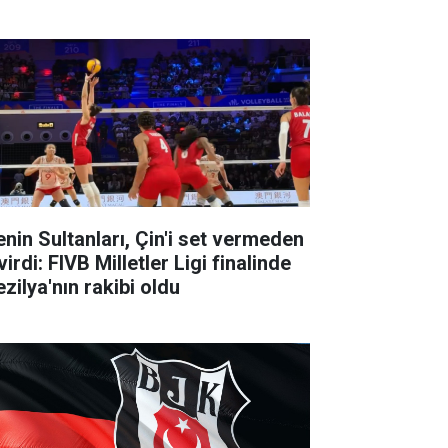
lenin Sultanları, Çin'i set vermeden
irdi: FIVB Milletler Ligi finalinde
zilya'nın rakibi oldu