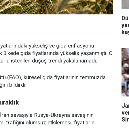
Dü
yaş
ka
yatlarındaki yükseliş ve gıda enflasyonu
ülkede gıda fiyatlarında yükseliş yaşanmıştı. O
 türlü istenilen düşüş trendi yakalanamadı.
ütü (FAO), küresel gıda fiyatlarının temmuzda
ını bildirdi.
uraklık
Ja
ve
ran savaşıyla Rusya-Ukrayna savaşının
Si
trafiğini olumsuz etkilemesi, fiyatların