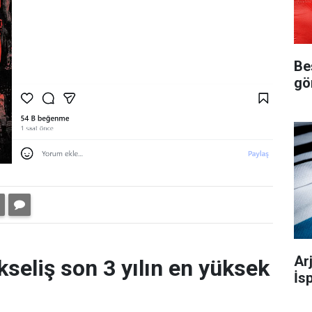
Be
gö
Ar
kseliş son 3 yılın en yüksek
İs