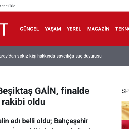
itene Ekle
GÜNCEL
YAŞAM
YEREL
MAGAZİN
TEKN
aray'dan sekiz kişi hakkında savcılığa suç duyurusu
Beşiktaş GAİN, finalde
SP
rakibi oldu
lin adı belli oldu; Bahçeşehir