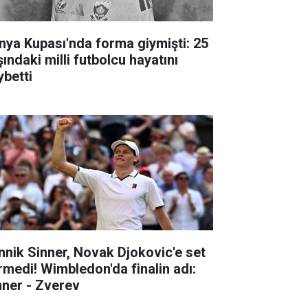
nya Kupası'nda forma giymişti: 25
ındaki milli futbolcu hayatını
ybetti
nnik Sinner, Novak Djokovic'e set
rmedi! Wimbledon'da finalin adı:
nner - Zverev