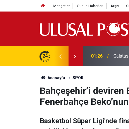
Manşetler
Günün Haberleri
Arşiv
S
3 yılın en yüksek seviyesine çıktı
24
01:26
Galatas
Anasayfa
SPOR
Bahçeşehir’i deviren 
Fenerbahçe Beko’nun 
Basketbol Süper Ligi'nde fina