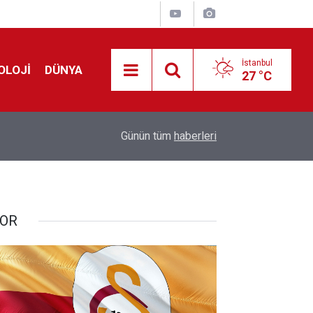
İstanbul
OLOJİ
DÜNYA
27 °C
Avrupa'da 'Schengen' restleşmesi: İspanya da İta
01:24
Günün tüm
haberleri
kontrol edecek
OR