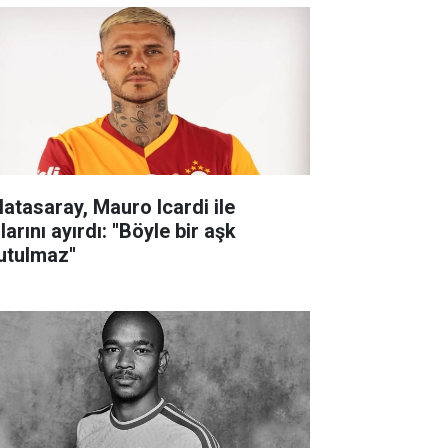
latasaray, Mauro Icardi ile
larını ayırdı: ''Böyle bir aşk
utulmaz''