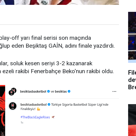
lay-off yarı final serisi son maçında
lup eden Beşiktaş GAİN, adını finale yazdırdı.
ılar, soluk kesen seriyi 3-2 kazanarak
ezeli rakibi Fenerbahçe Beko'nun rakibi oldu.
Fi
dev
Bre