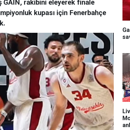
 GAİN, rakibini eleyerek finale
şampiyonluk kupası için Fenerbahçe
k.
Ga
sa
Liv
Mo
anl