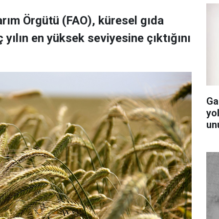
Tarım Örgütü (FAO), küresel gıda
 yılın en yüksek seviyesine çıktığını
Ga
yol
un