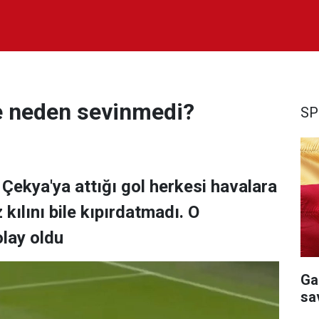
le neden sevinmedi?
SP
Çekya'ya attığı gol herkesi havalara
kılını bile kıpırdatmadı. O
lay oldu
Ga
sa