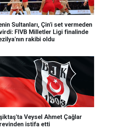
lenin Sultanları, Çin'i set vermeden
irdi: FIVB Milletler Ligi finalinde
zilya'nın rakibi oldu
şiktaş'ta Veysel Ahmet Çağlar
revinden istifa etti