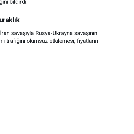
ını bildirdi.
uraklık
ran savaşıyla Rusya-Ukrayna savaşının
trafiğini olumsuz etkilemesi, fiyatların