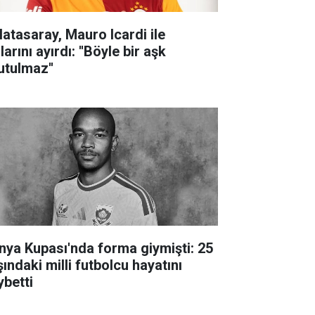
latasaray, Mauro Icardi ile
larını ayırdı: ''Böyle bir aşk
utulmaz''
nya Kupası'nda forma giymişti: 25
ındaki milli futbolcu hayatını
ybetti