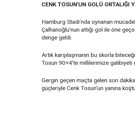
CENK TOSUN'UN GOLÜ ORTALIĞI Y
Hamburg Stadı’nda oynanan mücadele
Çalhanoğlu’nun attığı gol ile öne geçs
denge geldi.
Artık karşılaşmanın bu skorla biteceği
Tosun 90+4’te millilerimize galibiyeti 
Gergin geçen maçta gelen son dakika go
güçleriyle Cenk Tosun'un yanına koşt