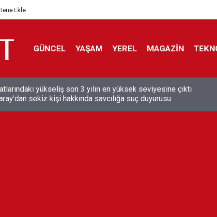
itene Ekle
GÜNCEL
YAŞAM
YEREL
MAGAZİN
TEKN
aray'dan sekiz kişi hakkında savcılığa suç duyurusu