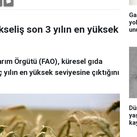
Ga
yol
kseliş son 3 yılın en yüksek
un
Tarım Örgütü (FAO), küresel gıda
 yılın en yüksek seviyesine çıktığını
Dü
yaş
ka