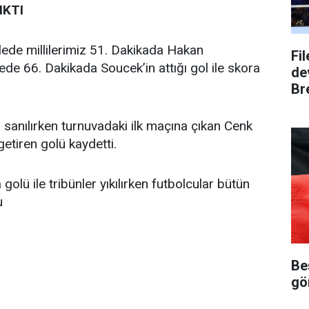
IKTI
de millilerimiz 51. Dakikada Hakan
Fi
ede 66. Dakikada Soucek’in attığı gol ile skora
dev
Bre
 sanılırken turnuvadaki ilk maçına çıkan Cenk
getiren golü kaydetti.
lü ile tribünler yıkılırken futbolcular bütün
u
Be
gö