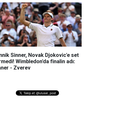
nnik Sinner, Novak Djokovic'e set
rmedi! Wimbledon'da finalin adı:
nner - Zverev