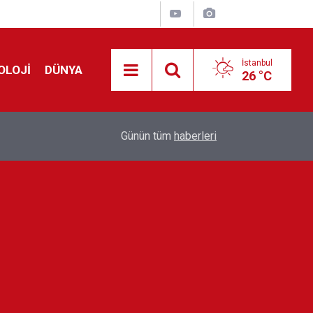
İstanbul
OLOJİ
DÜNYA
26 °C
Avrupa'da 'Schengen' restleşmesi: İspanya da İta
01:24
Günün tüm
haberleri
kontrol edecek