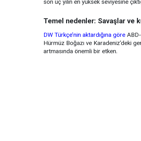
son üç yılın en yüksek seviyesine çıktığ
Temel nedenler: Savaşlar ve k
DW Türkçe’nin aktardığına göre
ABD-İ
Hürmüz Boğazı ve Karadeniz’deki gemi 
artmasında önemli bir etken.