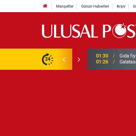
Manşetler
Günün Haberleri
Arşiv
S
3 yılın en yüksek seviyesine çıktı
24
01:26
Galatas