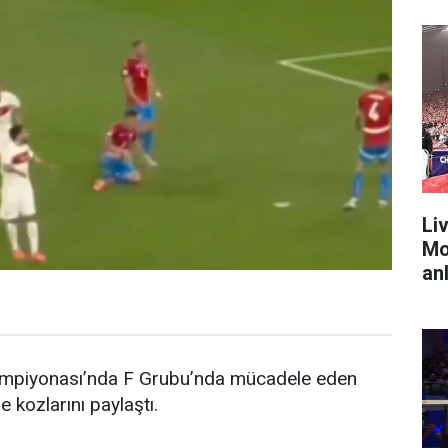
Liv
Mo
anl
mpiyonası’nda F Grubu’nda mücadele eden
e kozlarını paylaştı.