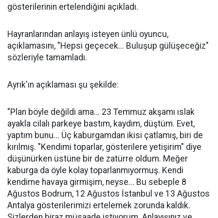
gösterilerinin ertelendiğini açıkladı.
Hayranlarından anlayış isteyen ünlü oyuncu,
açıklamasını, "Hepsi geçecek... Buluşup gülüşeceğiz"
sözleriyle tamamladı.
Ayrık'ın açıklaması şu şekilde:
"Plan böyle değildi ama... 23 Temmuz akşamı ıslak
ayakla cilalı parkeye bastım, kaydım, düştüm. Evet,
yaptım bunu... Üç kaburgamdan ikisi çatlamış, biri de
kırılmış. "Kendimi toparlar, gösterilere yetişirim" diye
düşünürken üstüne bir de zatürre oldum. Meğer
kaburga da öyle kolay toparlanmıyormuş. Kendi
kendime havaya girmişim, neyse... Bu sebeple 8
Ağustos Bodrum, 12 Ağustos İstanbul ve 13 Ağustos
Antalya gösterilerimizi ertelemek zorunda kaldık.
Sizlerden biraz müsaade istiyorum. Anlayışınız ve