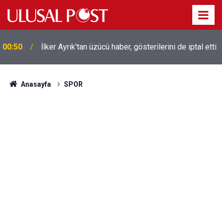
00:50
İlker Ayrık'tan üzücü haber, gösterilerini de iptal etti
Liverpool efsanesi Mısırlı yıldız Mohamed Salah
00:39
Trabzonspor ile anlaştı! Yarın geliyor
Anasayfa
SPOR