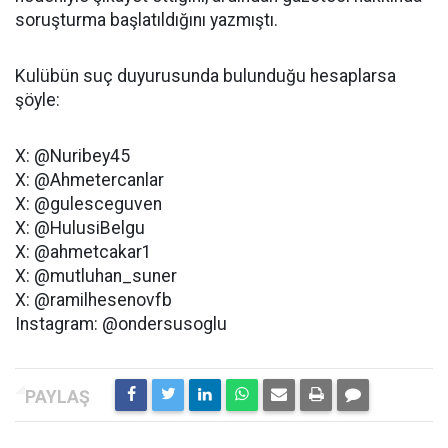
soruşturma başlatıldığını yazmıştı.
Kulübün suç duyurusunda bulunduğu hesaplarsa
şöyle:
X: @Nuribey45
X: @Ahmetercanlar
X: @gulesceguven
X: @HulusiBelgu
X: @ahmetcakar1
X: @mutluhan_suner
X: @ramilhesenovfb
Instagram: @ondersusoglu