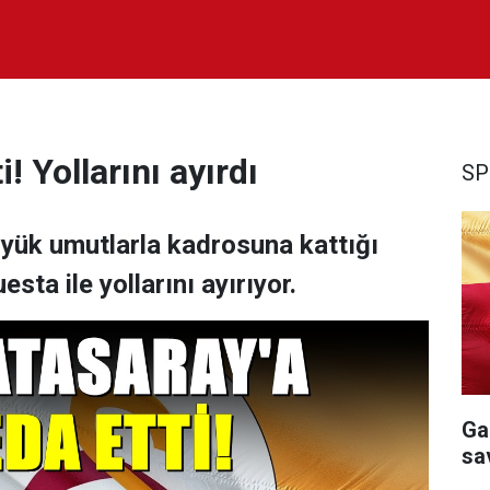
! Yollarını ayırdı
SP
yük umutlarla kadrosuna kattığı
sta ile yollarını ayırıyor.
Ga
sa