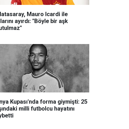
latasaray, Mauro Icardi ile
larını ayırdı: ''Böyle bir aşk
utulmaz''
nya Kupası'nda forma giymişti: 25
ındaki milli futbolcu hayatını
ybetti