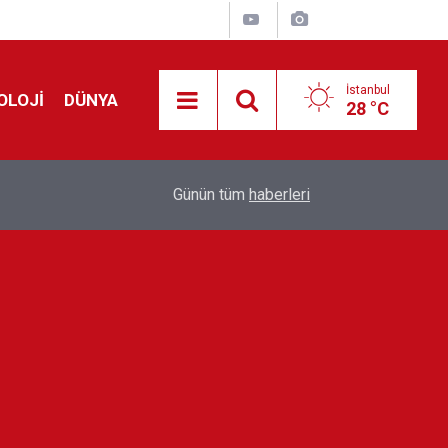
İstanbul
OLOJİ
DÜNYA
28 °C
Avrupa'da 'Schengen' restleşmesi: İspanya da İta
01:24
Günün tüm
haberleri
kontrol edecek