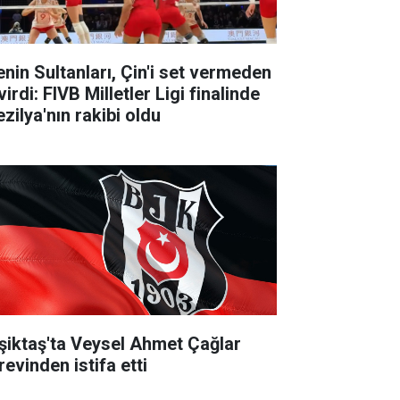
lenin Sultanları, Çin'i set vermeden
irdi: FIVB Milletler Ligi finalinde
zilya'nın rakibi oldu
şiktaş'ta Veysel Ahmet Çağlar
revinden istifa etti