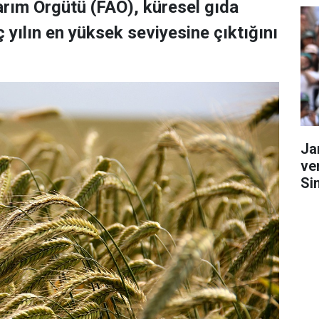
Tarım Örgütü (FAO), küresel gıda
 yılın en yüksek seviyesine çıktığını
Ja
ve
Si