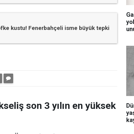
Ga
yol
fke kustu! Fenerbahçeli isme büyük tepki
un
kseliş son 3 yılın en yüksek
Dü
yaş
ka