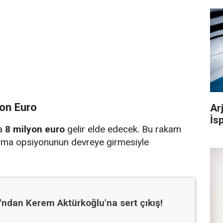
yon Euro
Ar
İs
da
8 milyon euro
gelir elde edecek. Bu rakam
alma opsiyonunun devreye girmesiyle
ndan Kerem Aktürkoğlu'na sert çıkış!