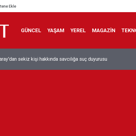
itene Ekle
GÜNCEL
YAŞAM
YEREL
MAGAZİN
TEKN
aray'dan sekiz kişi hakkında savcılığa suç duyurusu