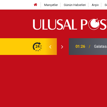
Manşetler
Günün Haberleri
Arşiv
S
3 yılın en yüksek seviyesine çıktı
24
01:26
Galatas