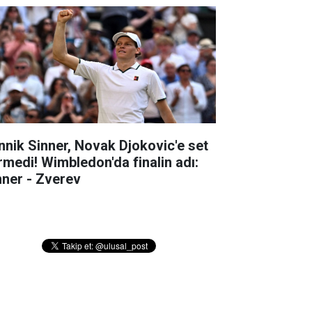
nnik Sinner, Novak Djokovic'e set
rmedi! Wimbledon'da finalin adı:
nner - Zverev