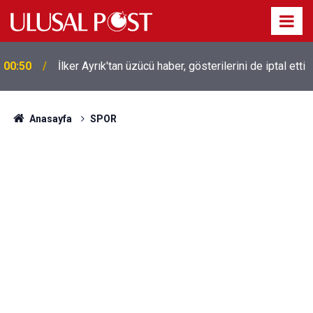
Liverpool efsanesi Mısırlı yıldız Mohamed Salah
00:39
Trabzonspor ile anlaştı! Yarın geliyor
Anasayfa
SPOR