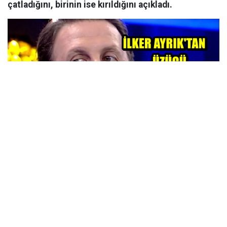
çatladığını, birinin ise kırıldığını açıkladı.
Yayınlanma Tarihi : 05 Ağustos 2026 00:50
İlker Ayrık verdiği haberle sevenlerini korkuttu.
NTV'deki
habere göre; Son yıllarda sık sık Beykoz'un
İshaklı Köyü'nde doğayla iç içe geçirdiği hayatla