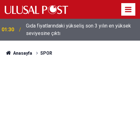
Gıda fiyatlarındaki yükseliş son 3 yılın en yüksek
01:30
seviyesine çıktı
Galatasaray'dan sekiz kişi hakkında savcılığa suç
01:26
duyurusu
Anasayfa
SPOR