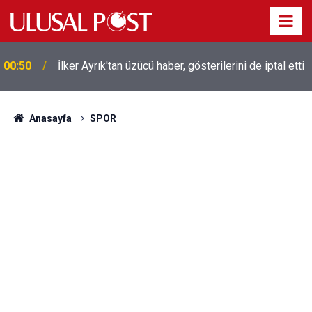
Liverpool efsanesi Mısırlı yıldız Mohamed Salah
00:39
Trabzonspor ile anlaştı! Yarın geliyor
Anasayfa
SPOR