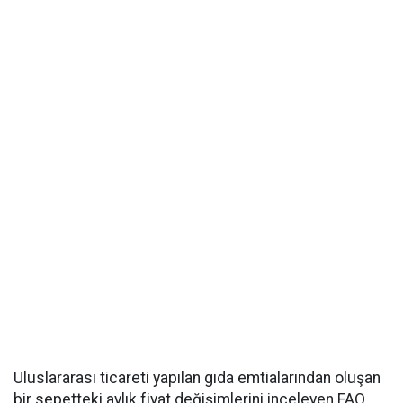
Uluslararası ticareti yapılan gıda emtialarından oluşan
bir sepetteki aylık fiyat değişimlerini inceleyen FAO