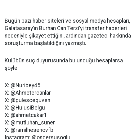
Bugün bazı haber siteleri ve sosyal medya hesapları,
Galatasaray’ın Burhan Can Terzi’yi transfer haberleri
nedeniyle şikayet ettiğini, ardından gazeteci hakkında
soruşturma başlatıldığını yazmıştı.
Kulübün suç duyurusunda bulunduğu hesaplarsa
şöyle:
X: @Nuribey45
X: @Ahmetercanlar
X: @gulesceguven
X: @HulusiBelgu
X: @ahmetcakar1
X: @mutluhan_suner
X: @ramilhesenovfb
Instagram: @ondersusoglu