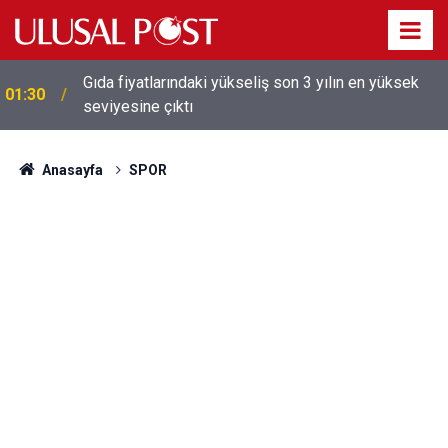
Gıda fiyatlarındaki yükseliş son 3 yılın en yüksek
01:30
seviyesine çıktı
Galatasaray'dan sekiz kişi hakkında savcılığa suç
01:26
duyurusu
Anasayfa
SPOR