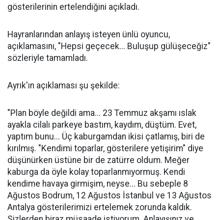
gösterilerinin ertelendiğini açıkladı.
Hayranlarından anlayış isteyen ünlü oyuncu,
açıklamasını, "Hepsi geçecek... Buluşup gülüşeceğiz"
sözleriyle tamamladı.
Ayrık'ın açıklaması şu şekilde:
"Plan böyle değildi ama... 23 Temmuz akşamı ıslak
ayakla cilalı parkeye bastım, kaydım, düştüm. Evet,
yaptım bunu... Üç kaburgamdan ikisi çatlamış, biri de
kırılmış. "Kendimi toparlar, gösterilere yetişirim" diye
düşünürken üstüne bir de zatürre oldum. Meğer
kaburga da öyle kolay toparlanmıyormuş. Kendi
kendime havaya girmişim, neyse... Bu sebeple 8
Ağustos Bodrum, 12 Ağustos İstanbul ve 13 Ağustos
Antalya gösterilerimizi ertelemek zorunda kaldık.
Sizlerden biraz müsaade istiyorum. Anlayışınız ve