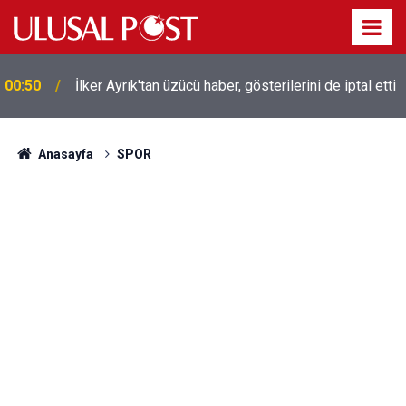
Liverpool efsanesi Mısırlı yıldız Mohamed Salah
00:39
Trabzonspor ile anlaştı! Yarın geliyor
Anasayfa
SPOR