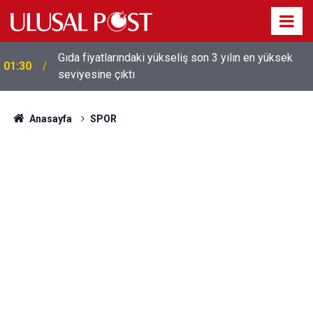
Gıda fiyatlarındaki yükseliş son 3 yılın en yüksek
01:30
seviyesine çıktı
Galatasaray'dan sekiz kişi hakkında savcılığa suç
01:26
duyurusu
Anasayfa
SPOR