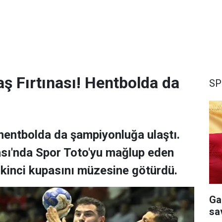
ş Fırtınası! Hentbolda da
SP
hentbolda da şampiyonluğa ulaştı.
sı'nda Spor Toto'yu mağlup eden
 ikinci kupasını müzesine götürdü.
Ga
sa