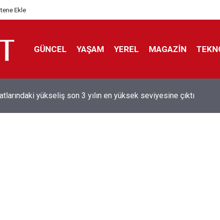
itene Ekle
GÜNCEL
YAŞAM
YEREL
MAGAZİN
TEKN
aray'dan sekiz kişi hakkında savcılığa suç duyurusu