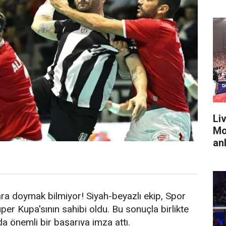
Liv
Mo
anl
ra doymak bilmiyor! Siyah-beyazlı ekip, Spor
er Kupa'sının sahibi oldu. Bu sonuçla birlikte
 önemli bir başarıya imza attı.