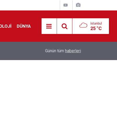
İstanbul
OLOJİ
DÜNYA
25 °C
Avrupa'da 'Schengen' restleşmesi: İspanya da İta
01:24
Günün tüm
haberleri
kontrol edecek