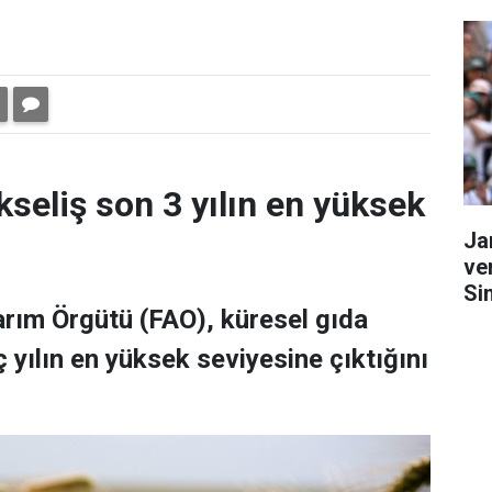
kseliş son 3 yılın en yüksek
Ja
ve
Si
Tarım Örgütü (FAO), küresel gıda
 yılın en yüksek seviyesine çıktığını