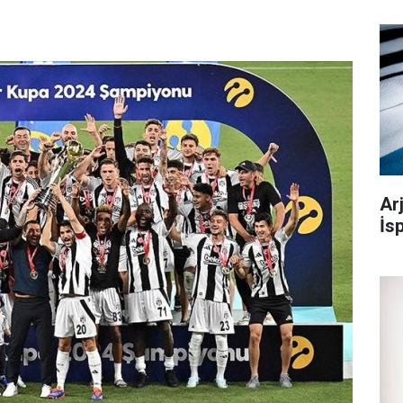
Ar
İs