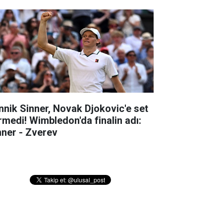
nnik Sinner, Novak Djokovic'e set
rmedi! Wimbledon'da finalin adı:
nner - Zverev