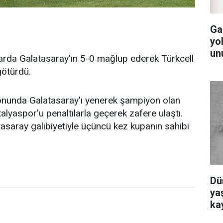
Ga
yol
un
larda Galatasaray'ın 5-0 mağlup ederek Türkcell
ötürdü.
onunda Galatasaray'ı yenerek şampiyon olan
lyaspor'u penaltılarla geçerek zafere ulaştı.
asaray galibiyetiyle üçüncü kez kupanın sahibi
Dü
yaş
ka