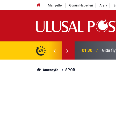
Manşetler
Günün Haberleri
Arşiv
S
3 yılın en yüksek seviyesine çıktı
24
01:26
Galatas
Anasayfa
SPOR