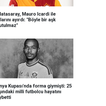
latasaray, Mauro Icardi ile
larını ayırdı: ''Böyle bir aşk
utulmaz''
nya Kupası'nda forma giymişti: 25
ındaki milli futbolcu hayatını
ybetti