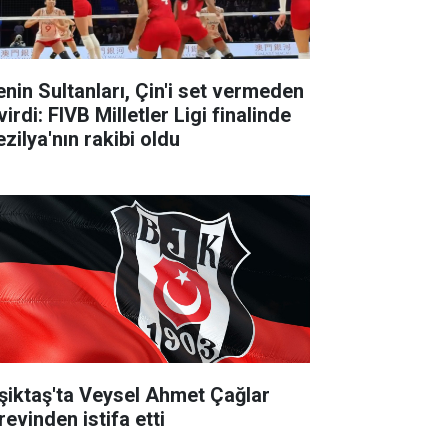
lenin Sultanları, Çin'i set vermeden
irdi: FIVB Milletler Ligi finalinde
zilya'nın rakibi oldu
şiktaş'ta Veysel Ahmet Çağlar
revinden istifa etti