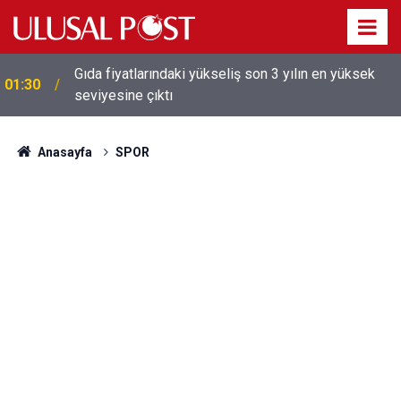
Gıda fiyatlarındaki yükseliş son 3 yılın en yüksek
01:30
seviyesine çıktı
Galatasaray'dan sekiz kişi hakkında savcılığa suç
01:26
duyurusu
Anasayfa
SPOR