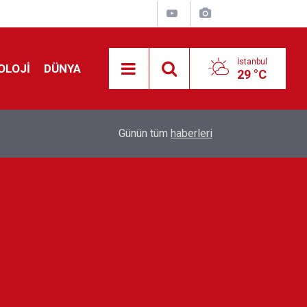
İstanbul
OLOJİ
DÜNYA
29 °C
Avrupa'da 'Schengen' restleşmesi: İspanya da İta
01:24
Günün tüm
haberleri
kontrol edecek