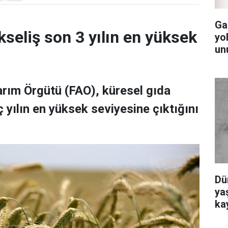
Ga
kseliş son 3 yılın en yüksek
yol
un
Tarım Örgütü (FAO), küresel gıda
 yılın en yüksek seviyesine çıktığını
Dü
yaş
ka