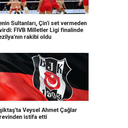
lenin Sultanları, Çin'i set vermeden
irdi: FIVB Milletler Ligi finalinde
zilya'nın rakibi oldu
şiktaş'ta Veysel Ahmet Çağlar
revinden istifa etti