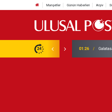
Manşetler
Günün Haberleri
Arşiv
S
3 yılın en yüksek seviyesine çıktı
24
01:26
Galatas