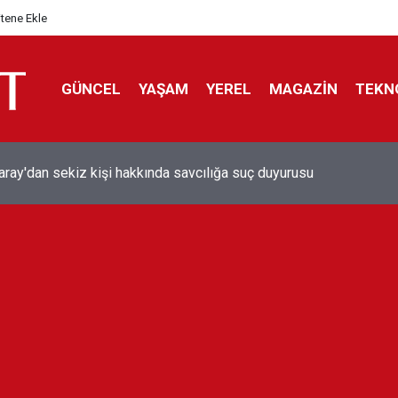
itene Ekle
GÜNCEL
YAŞAM
YEREL
MAGAZİN
TEKN
aray'dan sekiz kişi hakkında savcılığa suç duyurusu