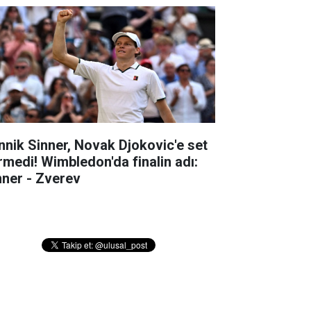
nnik Sinner, Novak Djokovic'e set
rmedi! Wimbledon'da finalin adı:
nner - Zverev