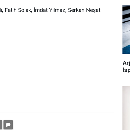
lı, Fatih Solak, İmdat Yılmaz, Serkan Neşat
Ar
İs