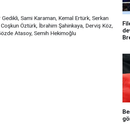
r Gedikli, Sami Karaman, Kemal Ertürk, Serkan
Fi
l, Coşkun Öztürk, İbrahim Şahinkaya, Derviş Köz,
dev
 Gözde Atasoy, Semih Hekimoğlu
Bre
Be
gö