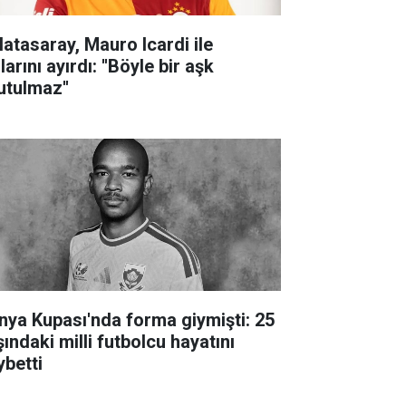
latasaray, Mauro Icardi ile
larını ayırdı: ''Böyle bir aşk
utulmaz''
nya Kupası'nda forma giymişti: 25
ındaki milli futbolcu hayatını
ybetti