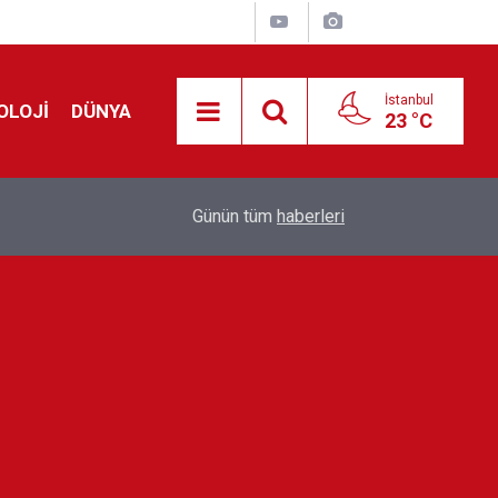
İstanbul
OLOJİ
DÜNYA
23 °C
!
00:19
Feridun Düzağaç sahnelere ara verdi: ''En az bir
Günün tüm
haberleri