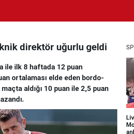
knik direktör uğurlu geldi
SP
 ile ilk 8 haftada 12 puan
uan ortalaması elde eden bordo-
 maçta aldığı 10 puan ile 2,5 puan
kazandı.
Liv
Mo
anl