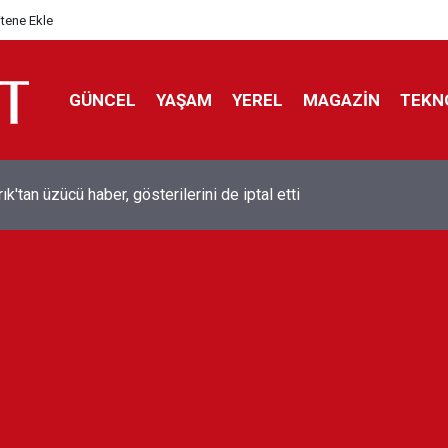
itene Ekle
GÜNCEL
YAŞAM
YEREL
MAGAZİN
TEKN
ol efsanesi Mısırlı yıldız Mohamed Salah Trabzonspor ile anlaştı
liyor