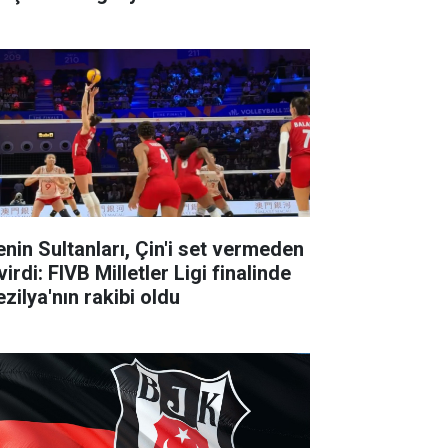
lenin Sultanları, Çin'i set vermeden
irdi: FIVB Milletler Ligi finalinde
zilya'nın rakibi oldu