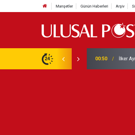
Manşetler
Günün Haberleri
Arşiv
S
Liverpo
ilerini de iptal etti
24
00:39
Yarın ge