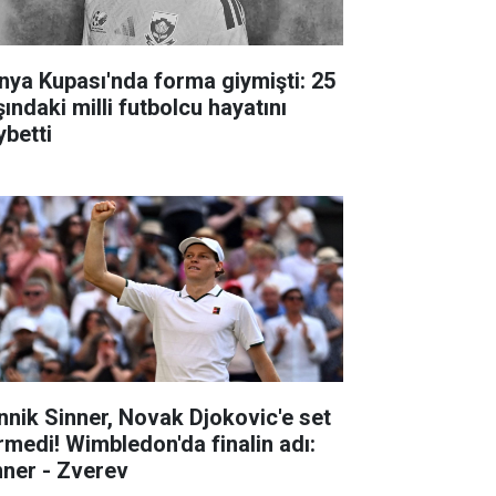
nya Kupası'nda forma giymişti: 25
ındaki milli futbolcu hayatını
ybetti
nnik Sinner, Novak Djokovic'e set
rmedi! Wimbledon'da finalin adı:
nner - Zverev