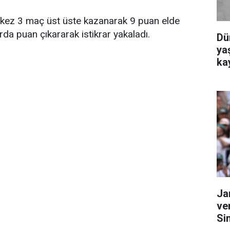
ir kez 3 maç üst üste kazanarak 9 puan elde
da puan çıkararak istikrar yakaladı.
Dü
yaş
ka
Ja
ve
Si