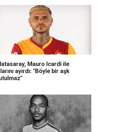
latasaray, Mauro Icardi ile
larını ayırdı: ''Böyle bir aşk
utulmaz''