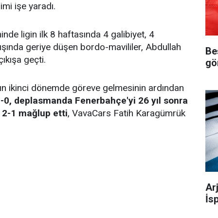
mi işe yaradı.
de ligin ilk 8 haftasında 4 galibiyet, 4
ışında geriye düşen bordo-mavililer, Abdullah
Be
çıkışa geçti.
gö
'nın ikinci dönemde göreve gelmesinin ardından
-0, deplasmanda Fenerbahçe'yi 26 yıl sonra
2-1 mağlup etti
, VavaCars Fatih Karagümrük
Ar
İs