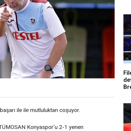
Fi
dev
Bre
başarı ile ile mutluluktan coşuyor.
da TÜMOSAN Konyaspor'u 2-1 yenen