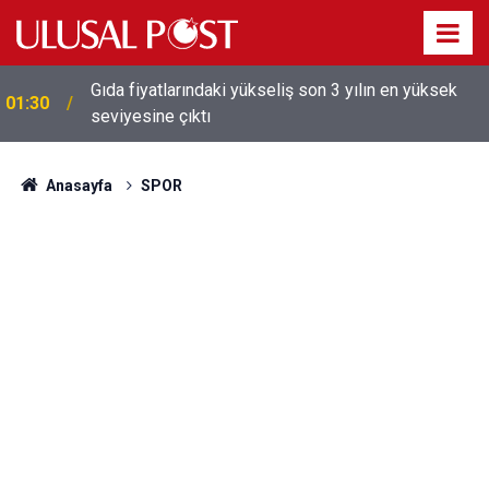
Galatasaray'dan sekiz kişi hakkında savcılığa suç
01:26
duyurusu
Anasayfa
SPOR